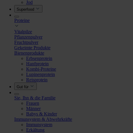
Jod
Superfood
Proteine
Vitalpilze
Pflanzenpulver
Fruchtpulver
Gekeimte Produkte
Bienenprodukte
Erbsenprotein
Hanfprotein
Kombi-Proteine
Lupinenprotein
Reisprotein
Gut für
Sie, Ihn & die Familie
Frauen
Männer
Babys & Kinder
Immunsystem & Abwehrkräfte
Immunsystem
Erkältung