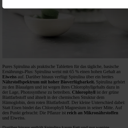
Pures Spirulina als praktische Tabletten für das tägliche, basische
Ernährungs-Plus: Spirulina weist mit 65 % einen hohen Gehalt an
Eiweiss
auf. Darüber hinaus verfügt Spirulina über ein breites
Nährstoffspektrum mit hoher Bioverfügbarkeit.
Spirulina gehört
zu den Blaualgen und ist wegen ihres Chlorophyllgehalts dazu in
der Lage, Photosynthese zu betreiben.
Chlorophyll
ist der grüne
Blattfarbstoff und ähnelt in der chemischen Struktur dem
Hämoglobin, dem roten Blutfarbstoff. Der kleine Unterschied dabei:
Statt Eisen bindet das Chlorophyll Magnesium in seiner Mitte. Auf
den Punkt gebracht: Die Pflanze ist
reich an Mikronährstoffen
und Eiweiss.
Darüber hinaus enthält Spirulina kaum Fett und nur wenige