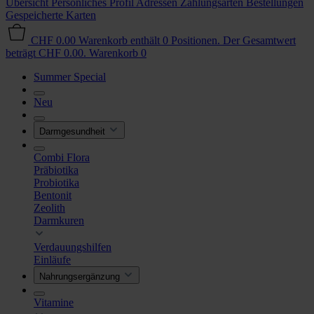
Übersicht
Persönliches Profil
Adressen
Zahlungsarten
Bestellungen
Gespeicherte Karten
CHF 0.00
Warenkorb enthält 0 Positionen. Der Gesamtwert
beträgt CHF 0.00.
Warenkorb
0
Summer Special
Neu
Darmgesundheit
Combi Flora
Präbiotika
Probiotika
Bentonit
Zeolith
Darmkuren
Verdauungshilfen
Einläufe
Nahrungsergänzung
Vitamine