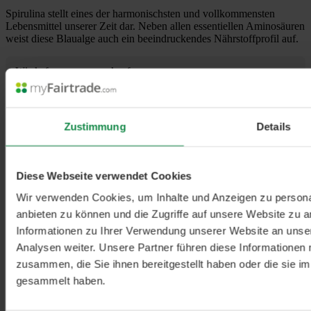
Spirulina stellt eines der harmonischsten und vollkommensten
Lebensmittel unserer Zeit dar. Neben allen essentiellen Aminosäuren
weist diese Blaualge auch ein beeindruckendes Nährstoffprofil auf.
Wird oft zusammen gekauft
Wird häufig zusammen bestellt.
CHF 22.00
Sulforaphan Kapseln - 120 Stk. - 86g
Zustimmung
Details
+
CHF 20.00
Astaxanthin Tropfen - 30ml
+
Diese Webseite verwendet Cookies
Wir verwenden Cookies, um Inhalte und Anzeigen zu personal
CHF 30.00
anbieten zu können und die Zugriffe auf unsere Website zu 
Astaxanthin Bio - Kapseln - 60 Stk. - 36g
+
Informationen zu Ihrer Verwendung unserer Website an unse
Analysen weiter. Unsere Partner führen diese Informationen
CHF 23.00
zusammen, die Sie ihnen bereitgestellt haben oder die sie 
Astaxanthin vegan Kapseln - 60 Stk. - 21g
+
gesammelt haben.