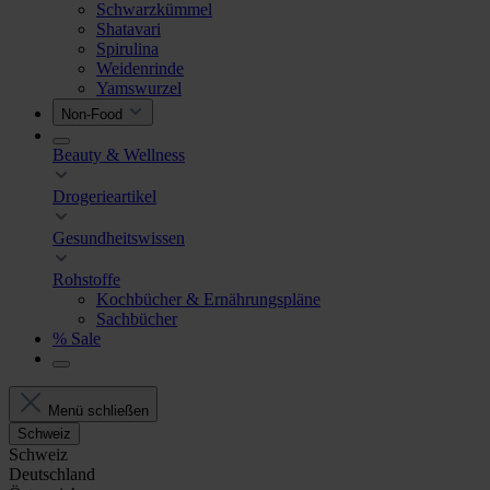
Schwarzkümmel
Shatavari
Spirulina
Weidenrinde
Yamswurzel
Non-Food
Beauty & Wellness
Drogerieartikel
Gesundheitswissen
Rohstoffe
Kochbücher & Ernährungspläne
Sachbücher
% Sale
Menü schließen
Schweiz
Schweiz
Deutschland