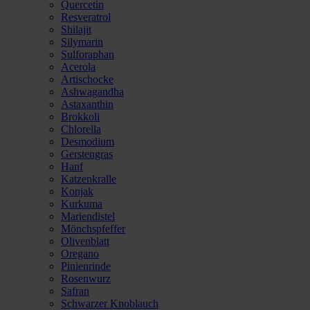
Quercetin
Resveratrol
Shilajit
Silymarin
Sulforaphan
Acerola
Artischocke
Ashwagandha
Astaxanthin
Brokkoli
Chlorella
Desmodium
Gerstengras
Hanf
Katzenkralle
Konjak
Kurkuma
Mariendistel
Mönchspfeffer
Olivenblatt
Oregano
Pinienrinde
Rosenwurz
Safran
Schwarzer Knoblauch