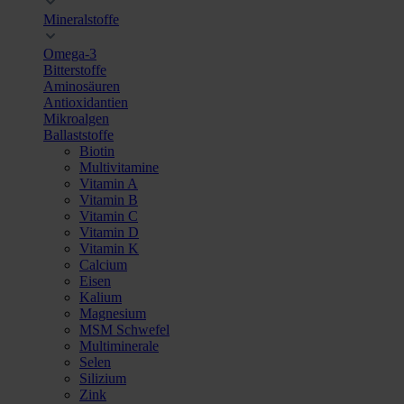
Mineralstoffe
Omega-3
Bitterstoffe
Aminosäuren
Antioxidantien
Mikroalgen
Ballaststoffe
Biotin
Multivitamine
Vitamin A
Vitamin B
Vitamin C
Vitamin D
Vitamin K
Calcium
Eisen
Kalium
Magnesium
MSM Schwefel
Multiminerale
Selen
Silizium
Zink