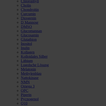
Chlorophyll
Cholin
Chondroitin
Curcumin
Diosgenin
D Mannose
DMSO
Glucomannan
Glucosamin
Glutathion
Inositol
Inulin
Kollagen
Kolloidales Silber
Lithium
Lugolsche Lösung
Melatonin
Methylenblau
Nattokinase
NMN
Omega 3
OPC
Piperin
Pycnogenol
Q10