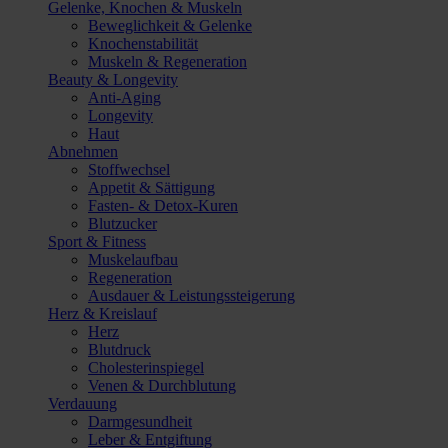
Gelenke, Knochen & Muskeln
Beweglichkeit & Gelenke
Knochenstabilität
Muskeln & Regeneration
Beauty & Longevity
Anti-Aging
Longevity
Haut
Abnehmen
Stoffwechsel
Appetit & Sättigung
Fasten- & Detox-Kuren
Blutzucker
Sport & Fitness
Muskelaufbau
Regeneration
Ausdauer & Leistungssteigerung
Herz & Kreislauf
Herz
Blutdruck
Cholesterinspiegel
Venen & Durchblutung
Verdauung
Darmgesundheit
Leber & Entgiftung