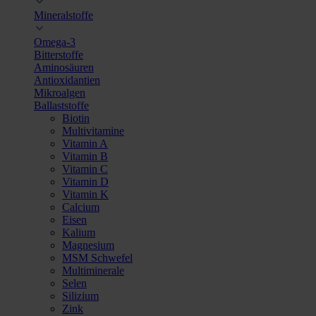
Mineralstoffe
Omega-3
Bitterstoffe
Aminosäuren
Antioxidantien
Mikroalgen
Ballaststoffe
Biotin
Multivitamine
Vitamin A
Vitamin B
Vitamin C
Vitamin D
Vitamin K
Calcium
Eisen
Kalium
Magnesium
MSM Schwefel
Multiminerale
Selen
Silizium
Zink