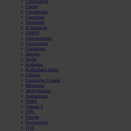
Chlorophyll
Cholin
Chondroitin
Curcumin
Diosgenin
D Mannose
DMSO
Glucomannan
Glucosamin
Glutathion
Inositol
Inulin
Kollagen
Kolloidales Silber
Lithium
Lugolsche Lösung
Melatonin
Methylenblau
Nattokinase
NMN
Omega 3
OPC
Piperin
Pycnogenol
Q10