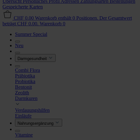
Übersicht
Persönliches Profil
Adressen
Zahlungsarten
Bestellungen
Gespeicherte Karten
CHF 0.00
Warenkorb enthält 0 Positionen. Der Gesamtwert
beträgt CHF 0.00.
Warenkorb
0
Summer Special
Neu
Darmgesundheit
Combi Flora
Präbiotika
Probiotika
Bentonit
Zeolith
Darmkuren
Verdauungshilfen
Einläufe
Nahrungsergänzung
Vitamine