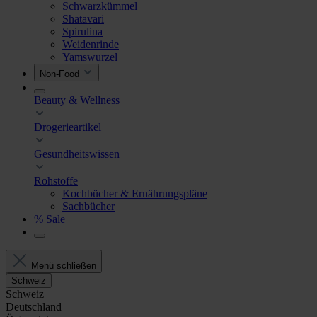
Schwarzkümmel
Shatavari
Spirulina
Weidenrinde
Yamswurzel
Non-Food
Beauty & Wellness
Drogerieartikel
Gesundheitswissen
Rohstoffe
Kochbücher & Ernährungspläne
Sachbücher
% Sale
Menü schließen
Schweiz
Schweiz
Deutschland