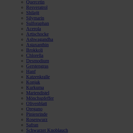
Quercetin
Resveratrol
Shilajit
Silymarin
Sulforaphan
Acerola
Artischocke
Ashwagandha
Astaxanthin
Brokkoli
Chlorella
Desmodium
Gerstengras
Hanf
Katzenkralle
Konjak
Kurkuma
Mariendistel
Mönchspfeffer
Olivenblatt
Oregano
Pinienrinde
Rosenwurz
Safran
Schwarzer Knoblauch