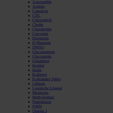
Astaxanthin
Arginin
Capsaicin
CDL
Chlorophyll
Cholin
Chondroitin
Curcumin
Diosgenin
D Mannose
DMSO
Glucomannan
Glucosamin
Glutathion
Inositol
Inulin
Kollagen
Kolloidales Silber
Lithium
Lugolsche Lösung
Melatonin
Methylenblau
Nattokinase
NMN
Omega 3