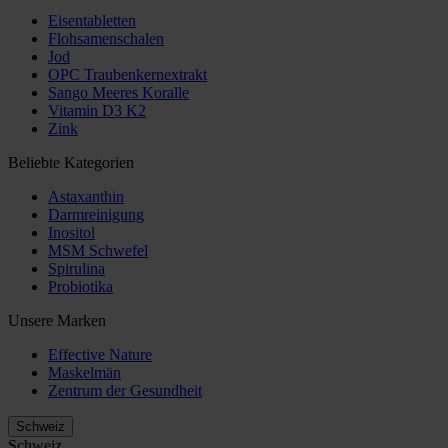
Eisentabletten
Flohsamenschalen
Jod
OPC Traubenkernextrakt
Sango Meeres Koralle
Vitamin D3 K2
Zink
Beliebte Kategorien
Astaxanthin
Darmreinigung
Inositol
MSM Schwefel
Spirulina
Probiotika
Unsere Marken
Effective Nature
Maskelmän
Zentrum der Gesundheit
Schweiz
Schweiz