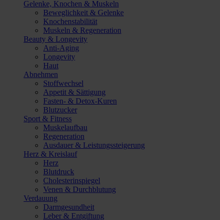
Gelenke, Knochen & Muskeln
Beweglichkeit & Gelenke
Knochenstabilität
Muskeln & Regeneration
Beauty & Longevity
Anti-Aging
Longevity
Haut
Abnehmen
Stoffwechsel
Appetit & Sättigung
Fasten- & Detox-Kuren
Blutzucker
Sport & Fitness
Muskelaufbau
Regeneration
Ausdauer & Leistungssteigerung
Herz & Kreislauf
Herz
Blutdruck
Cholesterinspiegel
Venen & Durchblutung
Verdauung
Darmgesundheit
Leber & Entgiftung