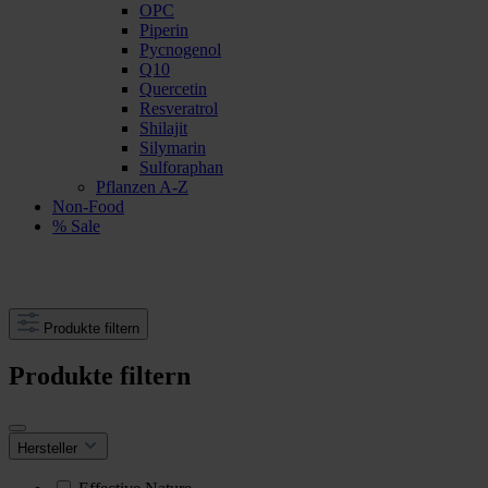
OPC
Piperin
Pycnogenol
Q10
Quercetin
Resveratrol
Shilajit
Silymarin
Sulforaphan
Pflanzen A-Z
Non-Food
% Sale
Produkte filtern
Produkte filtern
Hersteller