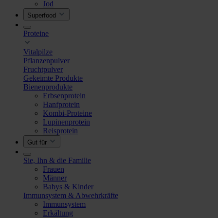
Jod
Superfood
Proteine
Vitalpilze
Pflanzenpulver
Fruchtpulver
Gekeimte Produkte
Bienenprodukte
Erbsenprotein
Hanfprotein
Kombi-Proteine
Lupinenprotein
Reisprotein
Gut für
Sie, Ihn & die Familie
Frauen
Männer
Babys & Kinder
Immunsystem & Abwehrkräfte
Immunsystem
Erkältung