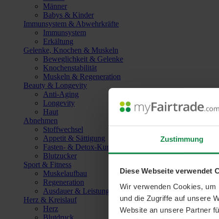
Männer
Babys & Kinder
Immunsystem & Abwehrkräfte
Immunsystem
Erkältung
Gelenke, Knochen & Muskeln
Beweglichkeit & Gelenke
Knochenstabilität
Muskeln & Regeneration
Beauty & Longevity
Anti-Aging
Longevity
Haut
Abnehmen
Stoffwechsel
Appetit & Sättigung
Zustimmung
Fasten- & Detox-Kuren
Blutzucker
Sport & Fitness
Diese Webseite verwendet 
Muskelaufbau
Regeneration
Wir verwenden Cookies, um I
Ausdauer & Leistungssteigerung
und die Zugriffe auf unsere 
Herz & Kreislauf
Herz
Website an unsere Partner fü
Blutdruck