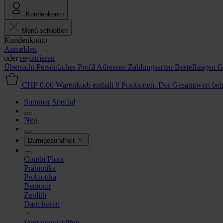
Kundenkonto
Menü schließen
Kundenkonto
Anmelden
oder
registrieren
Übersicht
Persönliches Profil
Adressen
Zahlungsarten
Bestellungen
G
CHF 0.00
Warenkorb enthält 0 Positionen. Der Gesamtwert be
Summer Special
Neu
Darmgesundheit
Combi Flora
Präbiotika
Probiotika
Bentonit
Zeolith
Darmkuren
Verdauungshilfen