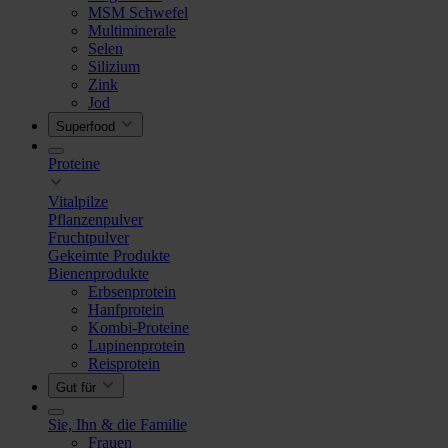
MSM Schwefel
Multiminerale
Selen
Silizium
Zink
Jod
Superfood
Proteine
Vitalpilze
Pflanzenpulver
Fruchtpulver
Gekeimte Produkte
Bienenprodukte
Erbsenprotein
Hanfprotein
Kombi-Proteine
Lupinenprotein
Reisprotein
Gut für
Sie, Ihn & die Familie
Frauen