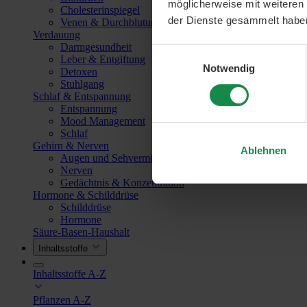
möglicherweise mit weiteren
Cholesterinspiegel
der Dienste gesammelt habe
Venen & Durchblutung
Verdauung
Darmgesundheit
Einwilligungsauswahl
Leber & Entgiftung
Notwendig
Detoxen
Stuhlgang
Schlaf & Entspannung
Entspannung
Mood Management
Schlaf
Gehirn & Nerven
Ablehnen
Augen und Sehvermögen
Nerven
Gedächtnis & Konzentration
Hormone & Schilddrüse
Schilddrüse
Hormone
Säure-Basen-Haushalt
Inhaltsstoffe
Inhaltsstoffe A-Z
Pflanzen A-Z