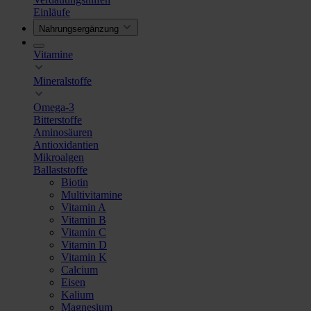
Einläufe
Nahrungsergänzung
Vitamine
Mineralstoffe
Omega-3
Bitterstoffe
Aminosäuren
Antioxidantien
Mikroalgen
Ballaststoffe
Biotin
Multivitamine
Vitamin A
Vitamin B
Vitamin C
Vitamin D
Vitamin K
Calcium
Eisen
Kalium
Magnesium