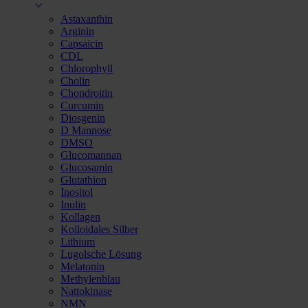
Astaxanthin
Arginin
Capsaicin
CDL
Chlorophyll
Cholin
Chondroitin
Curcumin
Diosgenin
D Mannose
DMSO
Glucomannan
Glucosamin
Glutathion
Inositol
Inulin
Kollagen
Kolloidales Silber
Lithium
Lugolsche Lösung
Melatonin
Methylenblau
Nattokinase
NMN