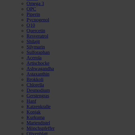
Omega 3
OPC
Piperin
Pycnogenol
Q10
Quercetin
Resveratrol
Shilajit
Silymarin
Sulforaphan
Acerola
Artischocke
Ashwagandha
Astaxanthin
Brokkoli
Chlorella
Desmodium
Gerstengras
Hanf
Katzenkralle
Konjak
Kurkuma
Mariendistel
Mönchspfeffer
Olivenblatt