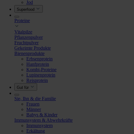
Jod
Superfood
Proteine
Vitalpilze
Pflanzenpulver
Fruchtpulver
Gekeimte Produkte
Bienenprodukte
Erbsenprotein
Hanfprotein
Kombi-Proteine
Lupinenprotein
Reisprotein
Gut für
Sie, Ihn & die Familie
Frauen
Männer
Babys & Kinder
Immunsystem & Abwehrkräfte
Immunsystem
Erkältung