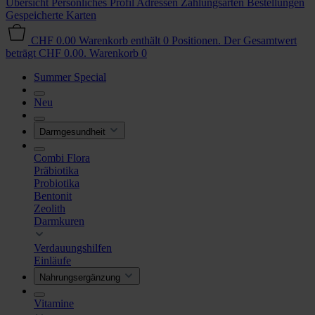
Übersicht
Persönliches Profil
Adressen
Zahlungsarten
Bestellungen
Gespeicherte Karten
CHF 0.00
Warenkorb enthält 0 Positionen. Der Gesamtwert
beträgt CHF 0.00.
Warenkorb
0
Summer Special
Neu
Darmgesundheit
Combi Flora
Präbiotika
Probiotika
Bentonit
Zeolith
Darmkuren
Verdauungshilfen
Einläufe
Nahrungsergänzung
Vitamine