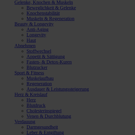
Gelenke, Knochen & Muskeln
Beweglichkeit & Gelenke
Knochenstabilität
Muskeln & Regeneration
Beauty & Longevity
Anti-Aging
Longevity
Haut
Abnehmen
Stoffwechsel
Appetit & Sättigung
Fasten- & Detox-Kuren
Blutzucker
Sport & Fitness
Muskelaufbau
Regeneration
Ausdauer & Leistungssteigerung
Herz & Kreislauf
Herz
Blutdruck
Cholesterinspiegel
Venen & Durchblutung
Verdauung
Darmgesundheit
Leber & Entgiftung