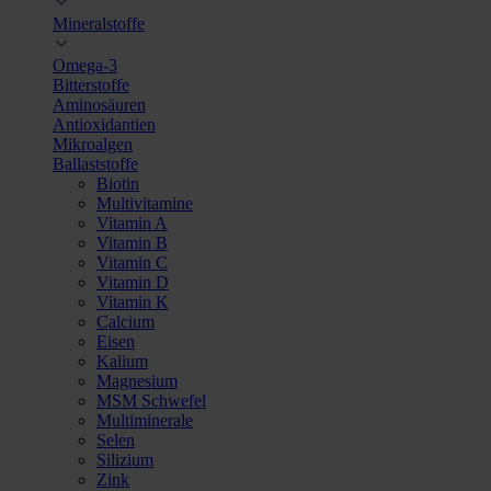
Mineralstoffe
Omega-3
Bitterstoffe
Aminosäuren
Antioxidantien
Mikroalgen
Ballaststoffe
Biotin
Multivitamine
Vitamin A
Vitamin B
Vitamin C
Vitamin D
Vitamin K
Calcium
Eisen
Kalium
Magnesium
MSM Schwefel
Multiminerale
Selen
Silizium
Zink