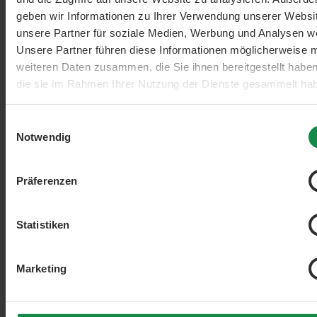
geben wir Informationen zu Ihrer Verwendung unserer Websi
unsere Partner für soziale Medien, Werbung und Analysen we
Unsere Partner führen diese Informationen möglicherweise m
weiteren Daten zusammen, die Sie ihnen bereitgestellt habe
Filter hinzufügen: Minimum Bewertung von 4 von 5 Sternen
die sie im Rahmen Ihrer Nutzung der Dienste gesammelt ha
min. 4/5
Einwilligungsauswahl
Notwendig
Präferenzen
Statistiken
Marketing
Filter hinzufügen: Minimum Bewertung von 3 von 5 Sternen
min. 3/5