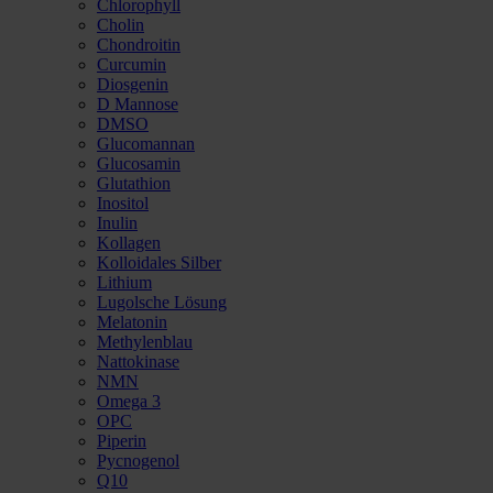
Chlorophyll
Cholin
Chondroitin
Curcumin
Diosgenin
D Mannose
DMSO
Glucomannan
Glucosamin
Glutathion
Inositol
Inulin
Kollagen
Kolloidales Silber
Lithium
Lugolsche Lösung
Melatonin
Methylenblau
Nattokinase
NMN
Omega 3
OPC
Piperin
Pycnogenol
Q10