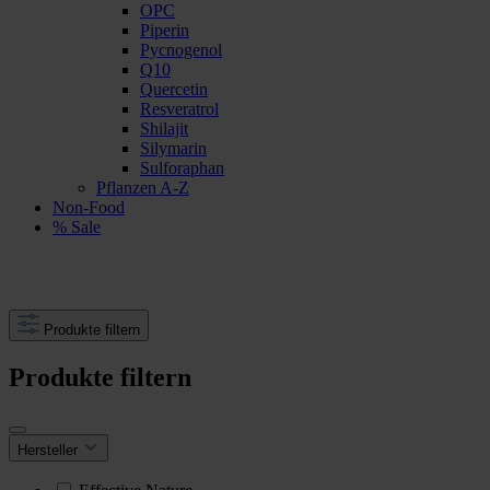
OPC
Piperin
Pycnogenol
Q10
Quercetin
Resveratrol
Shilajit
Silymarin
Sulforaphan
Pflanzen A-Z
Non-Food
% Sale
Produkte filtern
Produkte filtern
Hersteller