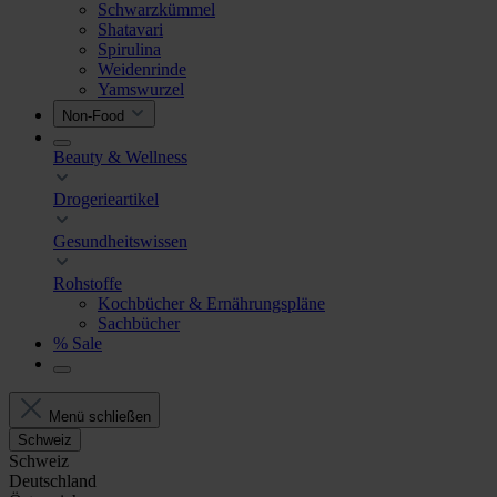
Schwarzkümmel
Shatavari
Spirulina
Weidenrinde
Yamswurzel
Non-Food
Beauty & Wellness
Drogerieartikel
Gesundheitswissen
Rohstoffe
Kochbücher & Ernährungspläne
Sachbücher
% Sale
Menü schließen
Schweiz
Schweiz
Deutschland