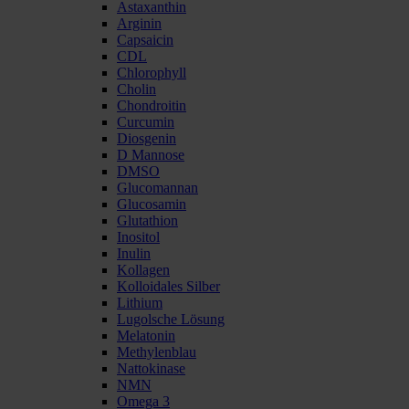
Astaxanthin
Arginin
Capsaicin
CDL
Chlorophyll
Cholin
Chondroitin
Curcumin
Diosgenin
D Mannose
DMSO
Glucomannan
Glucosamin
Glutathion
Inositol
Inulin
Kollagen
Kolloidales Silber
Lithium
Lugolsche Lösung
Melatonin
Methylenblau
Nattokinase
NMN
Omega 3