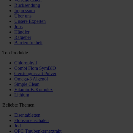
Rücksendung
Impressum
Über uns
Unsere Experten
Jobs
Händler
Ratgeber
Barrierefreiheit
Top Produkte
Chlorophyll
Combi Flora SymBIO
Gerstengrassaft Pulver
Omega-3 Algenöl
Simple Clean
Vitamin-B-Komplex
Lithium
Beliebte Themen
Eisentabletten
Flohsamenschalen
Jod
OPC Traubenkernextrakt