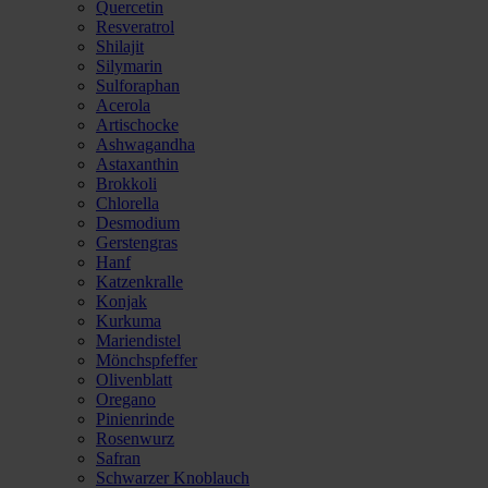
Quercetin
Resveratrol
Shilajit
Silymarin
Sulforaphan
Acerola
Artischocke
Ashwagandha
Astaxanthin
Brokkoli
Chlorella
Desmodium
Gerstengras
Hanf
Katzenkralle
Konjak
Kurkuma
Mariendistel
Mönchspfeffer
Olivenblatt
Oregano
Pinienrinde
Rosenwurz
Safran
Schwarzer Knoblauch