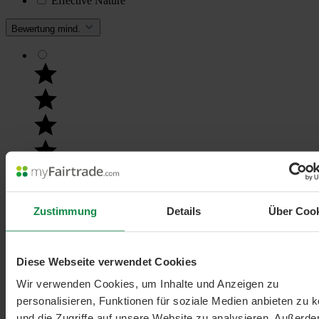
Effective Nature
Bewertung mind.
Filter hinzufügen: Minimum Bewertung von 5 von 5 Sternen
Zustimmung
Details
Über Coo
min. 5/5
Diese Webseite verwendet Cookies
Wir verwenden Cookies, um Inhalte und Anzeigen zu
personalisieren, Funktionen für soziale Medien anbieten zu 
und die Zugriffe auf unsere Website zu analysieren. Außerd