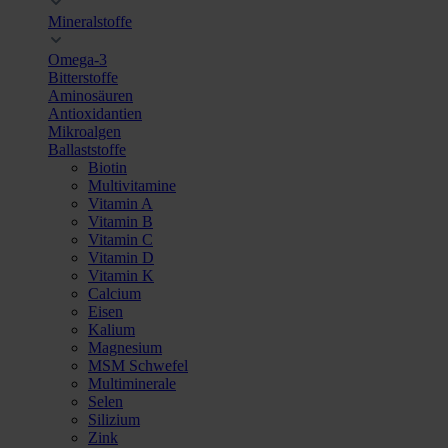
Mineralstoffe
Omega-3
Bitterstoffe
Aminosäuren
Antioxidantien
Mikroalgen
Ballaststoffe
Biotin
Multivitamine
Vitamin A
Vitamin B
Vitamin C
Vitamin D
Vitamin K
Calcium
Eisen
Kalium
Magnesium
MSM Schwefel
Multiminerale
Selen
Silizium
Zink