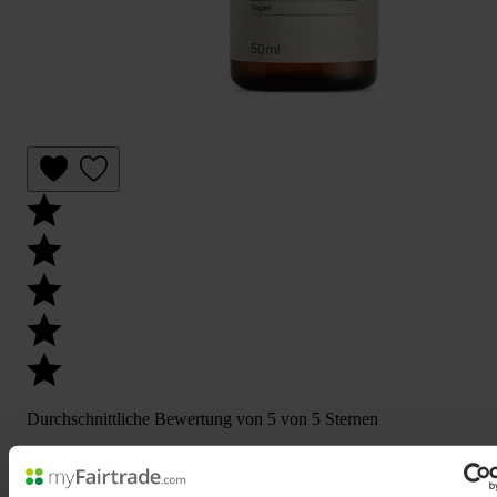
Durchschnittliche Bewertung von 5 von 5 Sternen
Jod-Tropfen
Hochdosiert & sehr ergiebig