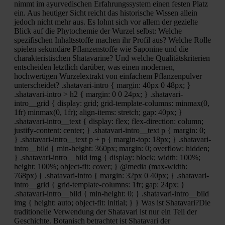
nimmt im ayurvedischen Erfahrungssystem einen festen Platz
ein. Aus heutiger Sicht reicht das historische Wissen allein
jedoch nicht mehr aus. Es lohnt sich vor allem der gezielte
Blick auf die Phytochemie der Wurzel selbst: Welche
spezifischen Inhaltsstoffe machen ihr Profil aus? Welche Rolle
spielen sekundäre Pflanzenstoffe wie Saponine und die
charakteristischen Shatavarine? Und welche Qualitätskriterien
entscheiden letztlich darüber, was einen modernen,
hochwertigen Wurzelextrakt von einfachem Pflanzenpulver
unterscheidet? .shatavari-intro { margin: 40px 0 48px; }
.shatavari-intro > h2 { margin: 0 0 24px; } .shatavari-
intro__grid { display: grid; grid-template-columns: minmax(0,
1fr) minmax(0, 1fr); align-items: stretch; gap: 40px; }
.shatavari-intro__text { display: flex; flex-direction: column;
justify-content: center; } .shatavari-intro__text p { margin: 0;
} .shatavari-intro__text p + p { margin-top: 18px; } .shatavari-
intro__bild { min-height: 360px; margin: 0; overflow: hidden;
} .shatavari-intro__bild img { display: block; width: 100%;
height: 100%; object-fit: cover; } @media (max-width:
768px) { .shatavari-intro { margin: 32px 0 40px; } .shatavari-
intro__grid { grid-template-columns: 1fr; gap: 24px; }
.shatavari-intro__bild { min-height: 0; } .shatavari-intro__bild
img { height: auto; object-fit: initial; } } Was ist Shatavari?Die
traditionelle Verwendung der Shatavari ist nur ein Teil der
Geschichte. Botanisch betrachtet ist Shatavari der