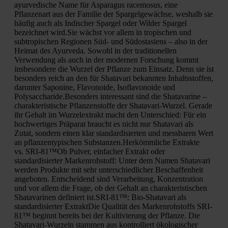
ayurvedische Name für Asparagus racemosus, eine
Pflanzenart aus der Familie der Spargelgewächse, weshalb sie
häufig auch als Indischer Spargel oder Wilder Spargel
bezeichnet wird.Sie wächst vor allem in tropischen und
subtropischen Regionen Süd- und Südostasiens – also in der
Heimat des Ayurveda. Sowohl in der traditionellen
Verwendung als auch in der modernen Forschung kommt
insbesondere die Wurzel der Pflanze zum Einsatz. Denn sie ist
besonders reich an den für Shatavari bekannten Inhaltsstoffen,
darunter Saponine, Flavonoide, Isoflavonoide und
Polysaccharide.Besonders interessant sind die Shatavarine –
charakteristische Pflanzenstoffe der Shatavari-Wurzel. Gerade
ihr Gehalt im Wurzelextrakt macht den Unterschied: Für ein
hochwertiges Präparat braucht es nicht nur Shatavari als
Zutat, sondern einen klar standardisierten und messbaren Wert
an pflanzentypischen Substanzen.Herkömmliche Extrakte
vs. SRI-81™Ob Pulver, einfacher Extrakt oder
standardisierter Markenrohstoff: Unter dem Namen Shatavari
werden Produkte mit sehr unterschiedlicher Beschaffenheit
angeboten. Entscheidend sind Verarbeitung, Konzentration
und vor allem die Frage, ob der Gehalt an charakteristischen
Shatavarinen definiert ist.SRI-81™: Bio-Shatavari als
standardisierter ExtraktDie Qualität des Markenrohstoffs SRI-
81™ beginnt bereits bei der Kultivierung der Pflanze. Die
Shatavari-Wurzeln stammen aus kontrolliert ökologischer