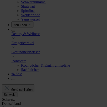
Schwarzkümmel
Shatavari
Spirulina
Weidenrinde
Yamswurzel
Non-Food
Beauty & Wellness
Drogerieartikel
Gesundheitswissen
Rohstoffe
Kochbücher & Ernährungspläne
Sachbücher
% Sale
Menü schließen
Schweiz
Schweiz
Deutschland