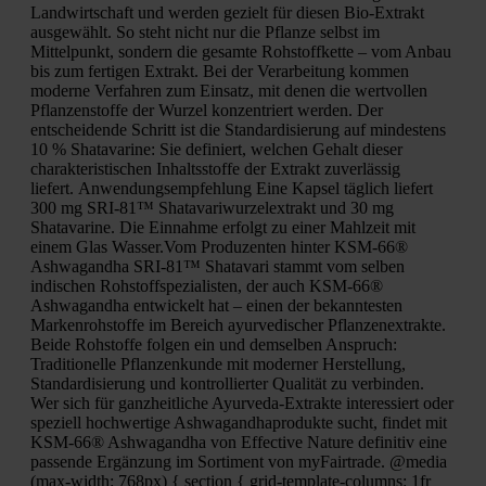
Landwirtschaft und werden gezielt für diesen Bio-Extrakt
ausgewählt. So steht nicht nur die Pflanze selbst im
Mittelpunkt, sondern die gesamte Rohstoffkette – vom Anbau
bis zum fertigen Extrakt. Bei der Verarbeitung kommen
moderne Verfahren zum Einsatz, mit denen die wertvollen
Pflanzenstoffe der Wurzel konzentriert werden. Der
entscheidende Schritt ist die Standardisierung auf mindestens
10 % Shatavarine: Sie definiert, welchen Gehalt dieser
charakteristischen Inhaltsstoffe der Extrakt zuverlässig
liefert. Anwendungsempfehlung Eine Kapsel täglich liefert
300 mg SRI-81™ Shatavariwurzelextrakt und 30 mg
Shatavarine. Die Einnahme erfolgt zu einer Mahlzeit mit
einem Glas Wasser.Vom Produzenten hinter KSM-66®
Ashwagandha SRI-81™ Shatavari stammt vom selben
indischen Rohstoffspezialisten, der auch KSM-66®
Ashwagandha entwickelt hat – einen der bekanntesten
Markenrohstoffe im Bereich ayurvedischer Pflanzenextrakte.
Beide Rohstoffe folgen ein und demselben Anspruch:
Traditionelle Pflanzenkunde mit moderner Herstellung,
Standardisierung und kontrollierter Qualität zu verbinden.
Wer sich für ganzheitliche Ayurveda-Extrakte interessiert oder
speziell hochwertige Ashwagandhaprodukte sucht, findet mit
KSM-66® Ashwagandha von Effective Nature definitiv eine
passende Ergänzung im Sortiment von myFairtrade. @media
(max-width: 768px) { section { grid-template-columns: 1fr