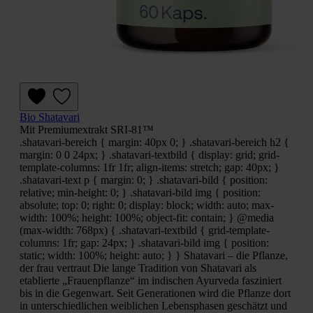
Bio Shatavari
Mit Premiumextrakt SRI-81™
.shatavari-bereich { margin: 40px 0; } .shatavari-bereich h2 {
margin: 0 0 24px; } .shatavari-textbild { display: grid; grid-
template-columns: 1fr 1fr; align-items: stretch; gap: 40px; }
.shatavari-text p { margin: 0; } .shatavari-bild { position:
relative; min-height: 0; } .shatavari-bild img { position:
absolute; top: 0; right: 0; display: block; width: auto; max-
width: 100%; height: 100%; object-fit: contain; } @media
(max-width: 768px) { .shatavari-textbild { grid-template-
columns: 1fr; gap: 24px; } .shatavari-bild img { position:
static; width: 100%; height: auto; } } Shatavari – die Pflanze,
der frau vertraut Die lange Tradition von Shatavari als
etablierte „Frauenpflanze“ im indischen Ayurveda fasziniert
bis in die Gegenwart. Seit Generationen wird die Pflanze dort
in unterschiedlichen weiblichen Lebensphasen geschätzt und