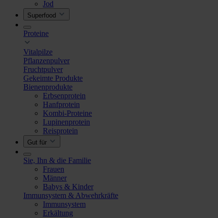
Jod
Superfood
Proteine
Vitalpilze
Pflanzenpulver
Fruchtpulver
Gekeimte Produkte
Bienenprodukte
Erbsenprotein
Hanfprotein
Kombi-Proteine
Lupinenprotein
Reisprotein
Gut für
Sie, Ihn & die Familie
Frauen
Männer
Babys & Kinder
Immunsystem & Abwehrkräfte
Immunsystem
Erkältung