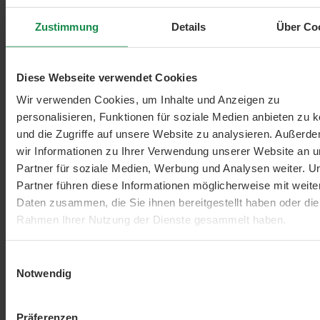
50 ml
CHF 240.00 / 1 Liter
Zustimmung
Details
Über Co
CHF 12.00
In den Warenkorb
Beliebt
Diese Webseite verwendet Cookies
Wir verwenden Cookies, um Inhalte und Anzeigen zu
personalisieren, Funktionen für soziale Medien anbieten zu 
und die Zugriffe auf unsere Website zu analysieren. Außerd
wir Informationen zu Ihrer Verwendung unserer Website an 
Partner für soziale Medien, Werbung und Analysen weiter. U
Partner führen diese Informationen möglicherweise mit weite
Daten zusammen, die Sie ihnen bereitgestellt haben oder die
Rahmen Ihrer Nutzung der Dienste gesammelt haben.
Einwilligungsauswahl
Notwendig
Präferenzen