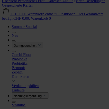
Übersicht
Persönliches Profil
Adressen
Zahlungsarten
Bestellungen
Gespeicherte Karten
CHF 0.00
Warenkorb enthält 0 Positionen. Der Gesamtwert
beträgt CHF 0.00.
Warenkorb
0
Summer Special
Neu
Darmgesundheit
Combi Flora
Präbiotika
Probiotika
Bentonit
Zeolith
Darmkuren
Verdauungshilfen
Einläufe
Nahrungsergänzung
Vitamine