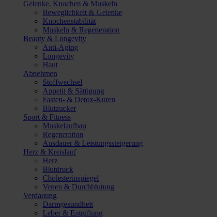
Gelenke, Knochen & Muskeln
Beweglichkeit & Gelenke
Knochenstabilität
Muskeln & Regeneration
Beauty & Longevity
Anti-Aging
Longevity
Haut
Abnehmen
Stoffwechsel
Appetit & Sättigung
Fasten- & Detox-Kuren
Blutzucker
Sport & Fitness
Muskelaufbau
Regeneration
Ausdauer & Leistungssteigerung
Herz & Kreislauf
Herz
Blutdruck
Cholesterinspiegel
Venen & Durchblutung
Verdauung
Darmgesundheit
Leber & Entgiftung