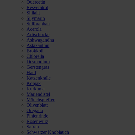
Quercetin
Resveratrol
Shilajit
Silymarin
Sulforaphan
Acerola
Artischocke
Ashwagandha
Astaxanthin
Brokkoli
Chlorella
Desmodium
Gerstengras
Hanf
Katzenkralle
Konjak
Kurkuma
Mariendistel
Mönchspfeffer
Olivenblatt
Oregano
Pinienrinde
Rosenwurz
Safran
Schwarzer Knoblauch