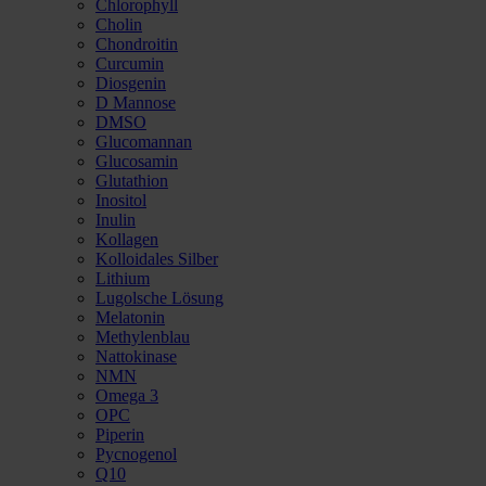
Chlorophyll
Cholin
Chondroitin
Curcumin
Diosgenin
D Mannose
DMSO
Glucomannan
Glucosamin
Glutathion
Inositol
Inulin
Kollagen
Kolloidales Silber
Lithium
Lugolsche Lösung
Melatonin
Methylenblau
Nattokinase
NMN
Omega 3
OPC
Piperin
Pycnogenol
Q10