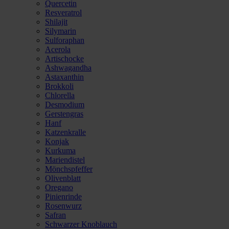
Quercetin
Resveratrol
Shilajit
Silymarin
Sulforaphan
Acerola
Artischocke
Ashwagandha
Astaxanthin
Brokkoli
Chlorella
Desmodium
Gerstengras
Hanf
Katzenkralle
Konjak
Kurkuma
Mariendistel
Mönchspfeffer
Olivenblatt
Oregano
Pinienrinde
Rosenwurz
Safran
Schwarzer Knoblauch