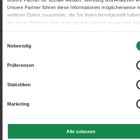
OPC
Unsere Partner führen diese Informationen möglicherweise m
Piperin
Pycnogenol
weiteren Daten zusammen, die Sie ihnen bereitgestellt habe
Q10
die sie im Rahmen Ihrer Nutzung der Dienste gesammelt ha
Quercetin
Resveratrol
Shilajit
Einwilligungsauswahl
Silymarin
Notwendig
Sulforaphan
Pflanzen A-Z
Non-Food
% Sale
Präferenzen
Statistiken
Produkte filtern
Marketing
Produkte filtern
Hersteller
Alle zulassen