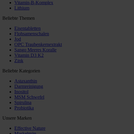
Vitamin-B-Komplex
Lithium
Beliebte Themen
Eisentabletten
Flohsamenschalen
Jod
OPC Traubenkernextrakt
Sango Meeres Koralle
Vitamin D3 K2
Zink
Beliebte Kategorien
Astaxanthin
Darmreinigung
Inositol
MSM Schwefel
Spirulina
Probiotika
Unsere Marken
Effective Nature
Maskelmän