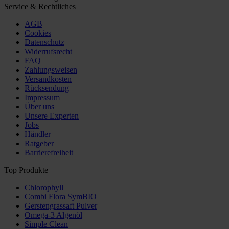
Service & Rechtliches
AGB
Cookies
Datenschutz
Widerrufsrecht
FAQ
Zahlungsweisen
Versandkosten
Rücksendung
Impressum
Über uns
Unsere Experten
Jobs
Händler
Ratgeber
Barrierefreiheit
Top Produkte
Chlorophyll
Combi Flora SymBIO
Gerstengrassaft Pulver
Omega-3 Algenöl
Simple Clean