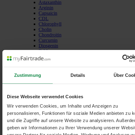
Astaxanthin
Arginin
Capsaicin
CDL
Chlorophyll
Cholin
Chondroitin
Curcumin
Diosgenin
D Mannose
DMSO
Glucomannan
Glucosamin
Glutathion
Zustimmung
Details
Über Coo
Inositol
Inulin
Kollagen
Kolloidales Silber
Diese Webseite verwendet Cookies
Lithium
Lugolsche Lösung
Wir verwenden Cookies, um Inhalte und Anzeigen zu
Melatonin
personalisieren, Funktionen für soziale Medien anbieten zu 
Methylenblau
und die Zugriffe auf unsere Website zu analysieren. Außerd
Nattokinase
NMN
geben wir Informationen zu Ihrer Verwendung unserer Websi
Omega 3
unsere Partner für soziale Medien, Werbung und Analysen we