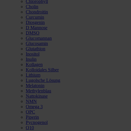
Chlorophyll
Cholin
Chondroitin
Curcumin
Diosgenin
D Mannose
DMSO
Glucomannan
Glucosamin
Glutathion
Inositol
Inulin
Kollagen
Kolloidales Silber
Lithium
Lugolsche Lösung
Melatonin
Methylenblau
Nattokinase
NMN
Omega 3
OPC
Piperin
Pycnogenol
Q10