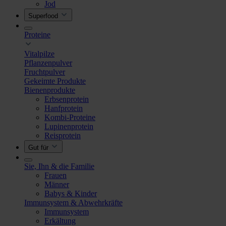
Jod
Superfood
Proteine
Vitalpilze
Pflanzenpulver
Fruchtpulver
Gekeimte Produkte
Bienenprodukte
Erbsenprotein
Hanfprotein
Kombi-Proteine
Lupinenprotein
Reisprotein
Gut für
Sie, Ihn & die Familie
Frauen
Männer
Babys & Kinder
Immunsystem & Abwehrkräfte
Immunsystem
Erkältung