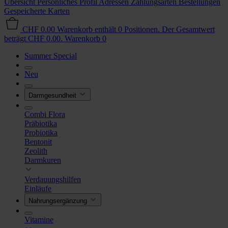
Übersicht
Persönliches Profil
Adressen
Zahlungsarten
Bestellungen
Gespeicherte Karten
CHF 0.00
Warenkorb enthält 0 Positionen. Der Gesamtwert
beträgt CHF 0.00.
Warenkorb
0
Summer Special
Neu
Darmgesundheit
Combi Flora
Präbiotika
Probiotika
Bentonit
Zeolith
Darmkuren
Verdauungshilfen
Einläufe
Nahrungsergänzung
Vitamine