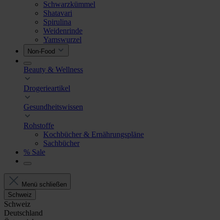
Schwarzkümmel
Shatavari
Spirulina
Weidenrinde
Yamswurzel
Non-Food
Beauty & Wellness
Drogerieartikel
Gesundheitswissen
Rohstoffe
Kochbücher & Ernährungspläne
Sachbücher
% Sale
Menü schließen
Schweiz
Schweiz
Deutschland