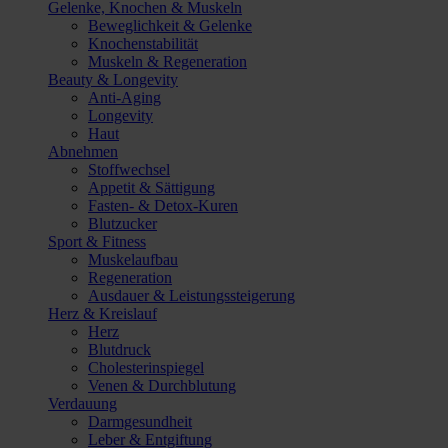
Gelenke, Knochen & Muskeln
Beweglichkeit & Gelenke
Knochenstabilität
Muskeln & Regeneration
Beauty & Longevity
Anti-Aging
Longevity
Haut
Abnehmen
Stoffwechsel
Appetit & Sättigung
Fasten- & Detox-Kuren
Blutzucker
Sport & Fitness
Muskelaufbau
Regeneration
Ausdauer & Leistungssteigerung
Herz & Kreislauf
Herz
Blutdruck
Cholesterinspiegel
Venen & Durchblutung
Verdauung
Darmgesundheit
Leber & Entgiftung