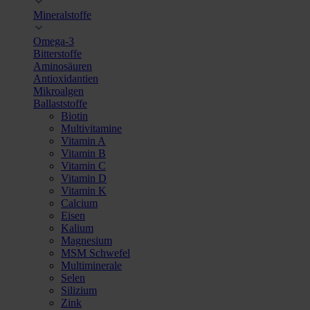
Mineralstoffe
Omega-3
Bitterstoffe
Aminosäuren
Antioxidantien
Mikroalgen
Ballaststoffe
Biotin
Multivitamine
Vitamin A
Vitamin B
Vitamin C
Vitamin D
Vitamin K
Calcium
Eisen
Kalium
Magnesium
MSM Schwefel
Multiminerale
Selen
Silizium
Zink