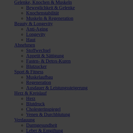
Gelenke, Knochen & Muskeln
Beweglichkeit & Gelenke
Knochenstabilität
Muskeln & Regeneration
Beauty & Longevity
Anti-Aging
Longevity
Haut
Abnehmen
Stoffwechsel
Appetit & Sättigung
Fasten- & Detox-Kuren
Blutzucker
Sport & Fitness
Muskelaufbau
Regeneration
Ausdauer & Leistungssteigerung
Herz & Kreislauf
Herz
Blutdruck
Cholesterinspiegel
Venen & Durchblutung
Verdauung
Darmgesundheit
Leber & Entgiftung