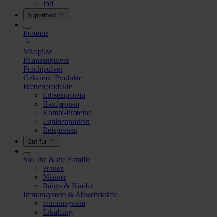
Jod
Superfood
Proteine
Vitalpilze
Pflanzenpulver
Fruchtpulver
Gekeimte Produkte
Bienenprodukte
Erbsenprotein
Hanfprotein
Kombi-Proteine
Lupinenprotein
Reisprotein
Gut für
Sie, Ihn & die Familie
Frauen
Männer
Babys & Kinder
Immunsystem & Abwehrkräfte
Immunsystem
Erkältung