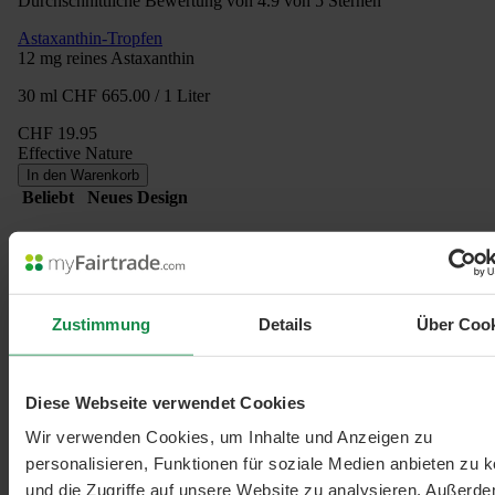
Durchschnittliche Bewertung von 4.9 von 5 Sternen
Astaxanthin-Tropfen
12 mg reines Astaxanthin
30 ml
CHF 665.00 / 1 Liter
CHF 19.95
Effective Nature
In den Warenkorb
Beliebt
Neues Design
Zustimmung
Details
Über Coo
Diese Webseite verwendet Cookies
Wir verwenden Cookies, um Inhalte und Anzeigen zu
personalisieren, Funktionen für soziale Medien anbieten zu 
und die Zugriffe auf unsere Website zu analysieren. Außerd