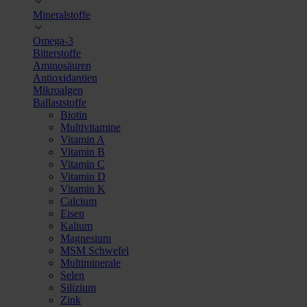
Mineralstoffe
Omega-3
Bitterstoffe
Aminosäuren
Antioxidantien
Mikroalgen
Ballaststoffe
Biotin
Multivitamine
Vitamin A
Vitamin B
Vitamin C
Vitamin D
Vitamin K
Calcium
Eisen
Kalium
Magnesium
MSM Schwefel
Multiminerale
Selen
Silizium
Zink