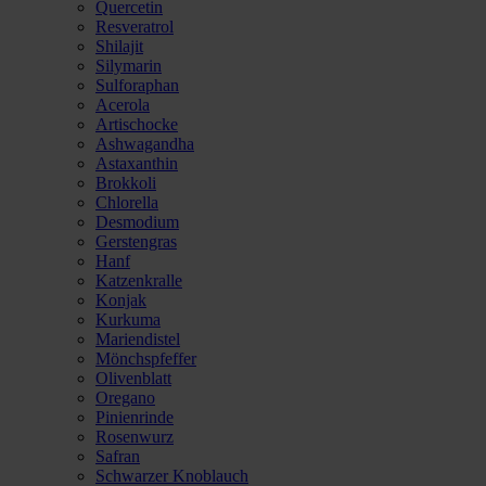
Quercetin
Resveratrol
Shilajit
Silymarin
Sulforaphan
Acerola
Artischocke
Ashwagandha
Astaxanthin
Brokkoli
Chlorella
Desmodium
Gerstengras
Hanf
Katzenkralle
Konjak
Kurkuma
Mariendistel
Mönchspfeffer
Olivenblatt
Oregano
Pinienrinde
Rosenwurz
Safran
Schwarzer Knoblauch