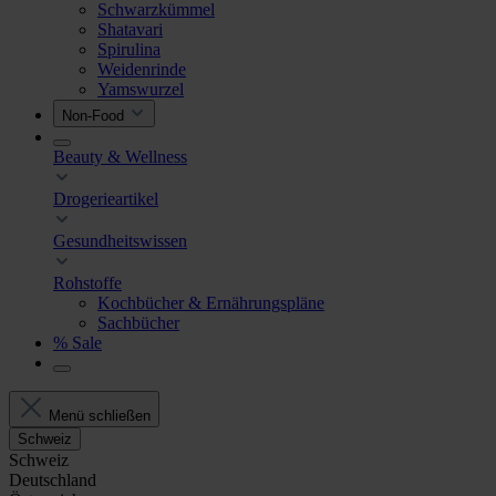
Schwarzkümmel
Shatavari
Spirulina
Weidenrinde
Yamswurzel
Non-Food
Beauty & Wellness
Drogerieartikel
Gesundheitswissen
Rohstoffe
Kochbücher & Ernährungspläne
Sachbücher
% Sale
Menü schließen
Schweiz
Schweiz
Deutschland