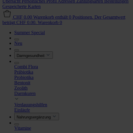
Übersicht
Persönliches Profil
Adressen
Zahlungsarten
Bestellungen
Gespeicherte Karten
CHF 0.00
Warenkorb enthält 0 Positionen. Der Gesamtwert
beträgt CHF 0.00.
Warenkorb
0
Summer Special
Neu
Darmgesundheit
Combi Flora
Präbiotika
Probiotika
Bentonit
Zeolith
Darmkuren
Verdauungshilfen
Einläufe
Nahrungsergänzung
Vitamine