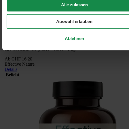
Alle zulassen
Auswahl erlauben
Durchschnittliche Bewertung von 4.9 von 5 Sternen
Ashwagandha Extrakt KSM-66
Ablehnen
Mit KSM-66 Ashwagandha®
120 Tabletten, 36 g
CHF 450.00 / 1 kg
Ab
CHF 16.20
Effective Nature
Details
Beliebt