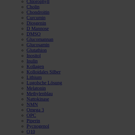
Chlorophyll
Cholin
Chondroitin
Curcumin
Diosgenin
D Mannose
DMSO
Glucomannan
Glucosamin
Glutathion
Inositol
Inulin
Kollagen
Kolloidales Silber
Lithium
Lugolsche Lösung
Melatonin
Methylenblau
Nattokinase
NMN
Omega 3
OPC
Piperin
Pycnogenol
Q10