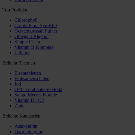
Top Produkte
Chlorophyll
Combi Flora SymBIO
Gerstengrassaft Pulver
Omega-3 Algenöl
Simple Clean
Vitamin-B-Komplex
Lithium
Beliebte Themen
Eisentabletten
Flohsamenschalen
Jod
OPC Traubenkernextrakt
Sango Meeres Koralle
Vitamin D3 K2
Zink
Beliebte Kategorien
Astaxanthin
Darmreinigung