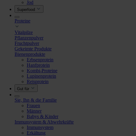
Jod
Superfood
Proteine
Vitalpilze
Pflanzenpulver
Fruchtpulver
Gekeimte Produkte
Bienenprodukte
Erbsenprotein
Hanfprotein
Kombi-Proteine
Lupinenprotein
Reisprotein
Gut für
Sie, Ihn & die Familie
Frauen
Männer
Babys & Kinder
Immunsystem & Abwehrkräfte
Immunsystem
Erkältung