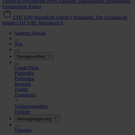
Übersicht
Persönliches Profil
Adressen
Zahlungsarten
Bestellungen
Gespeicherte Karten
CHF 0.00
Warenkorb enthält 0 Positionen. Der Gesamtwert
beträgt CHF 0.00.
Warenkorb
0
Summer Special
Neu
Darmgesundheit
Combi Flora
Präbiotika
Probiotika
Bentonit
Zeolith
Darmkuren
Verdauungshilfen
Einläufe
Nahrungsergänzung
Vitamine