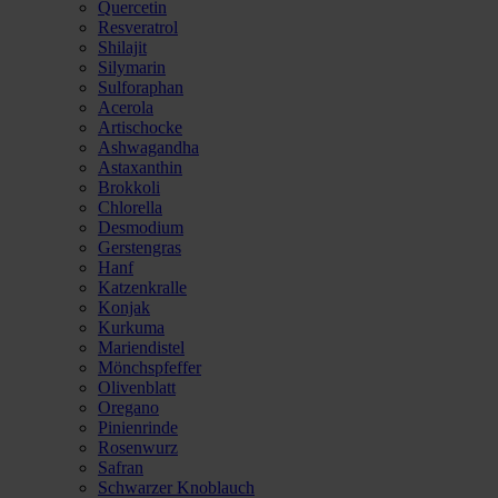
Quercetin
Resveratrol
Shilajit
Silymarin
Sulforaphan
Acerola
Artischocke
Ashwagandha
Astaxanthin
Brokkoli
Chlorella
Desmodium
Gerstengras
Hanf
Katzenkralle
Konjak
Kurkuma
Mariendistel
Mönchspfeffer
Olivenblatt
Oregano
Pinienrinde
Rosenwurz
Safran
Schwarzer Knoblauch