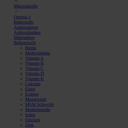
Mineralstoffe
Omega-3
Bitterstoffe
Aminosäuren
Antioxidantien
Mikroalgen
Ballaststoffe
Biotin
Multivitamine
Vitamin A
Vitamin B
Vitamin C
Vitamin D
Vitamin K
Calcium
Eisen
Kalium
Magnesium
MSM Schwefel
Multiminerale
Selen
Silizium
Zink