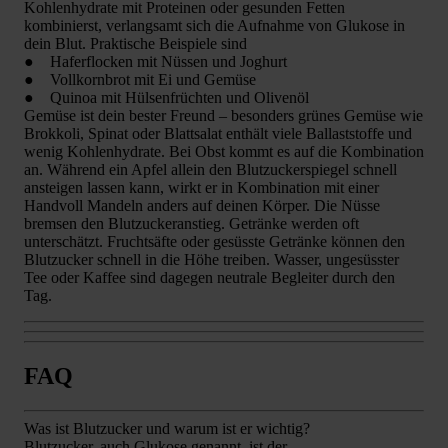
Kohlenhydrate mit Proteinen oder gesunden Fetten
kombinierst, verlangsamt sich die Aufnahme von Glukose in
dein Blut. Praktische Beispiele sind
● Haferflocken mit Nüssen und Joghurt
● Vollkornbrot mit Ei und Gemüse
● Quinoa mit Hülsenfrüchten und Olivenöl
Gemüse ist dein bester Freund – besonders grünes Gemüse wie
Brokkoli, Spinat oder Blattsalat enthält viele Ballaststoffe und
wenig Kohlenhydrate. Bei Obst kommt es auf die Kombination
an. Während ein Apfel allein den Blutzuckerspiegel schnell
ansteigen lassen kann, wirkt er in Kombination mit einer
Handvoll Mandeln anders auf deinen Körper. Die Nüsse
bremsen den Blutzuckeranstieg. Getränke werden oft
unterschätzt. Fruchtsäfte oder gesüsste Getränke können den
Blutzucker schnell in die Höhe treiben. Wasser, ungesüsster
Tee oder Kaffee sind dagegen neutrale Begleiter durch den
Tag.
FAQ
Was ist Blutzucker und warum ist er wichtig?
Blutzucker, auch Glukose genannt, ist der