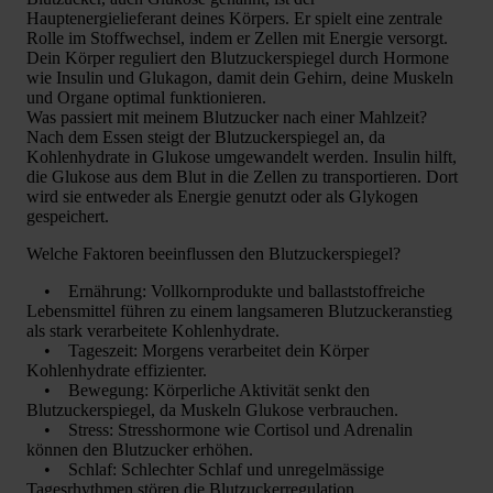
Hauptenergielieferant deines Körpers. Er spielt eine zentrale
Rolle im Stoffwechsel, indem er Zellen mit Energie versorgt.
Dein Körper reguliert den Blutzuckerspiegel durch Hormone
wie Insulin und Glukagon, damit dein Gehirn, deine Muskeln
und Organe optimal funktionieren.
Was passiert mit meinem Blutzucker nach einer Mahlzeit?
Nach dem Essen steigt der Blutzuckerspiegel an, da
Kohlenhydrate in Glukose umgewandelt werden. Insulin hilft,
die Glukose aus dem Blut in die Zellen zu transportieren. Dort
wird sie entweder als Energie genutzt oder als Glykogen
gespeichert.
Welche Faktoren beeinflussen den Blutzuckerspiegel?
• Ernährung: Vollkornprodukte und ballaststoffreiche
Lebensmittel führen zu einem langsameren Blutzuckeranstieg
als stark verarbeitete Kohlenhydrate.
• Tageszeit: Morgens verarbeitet dein Körper
Kohlenhydrate effizienter.
• Bewegung: Körperliche Aktivität senkt den
Blutzuckerspiegel, da Muskeln Glukose verbrauchen.
• Stress: Stresshormone wie Cortisol und Adrenalin
können den Blutzucker erhöhen.
• Schlaf: Schlechter Schlaf und unregelmässige
Tagesrhythmen stören die Blutzuckerregulation.