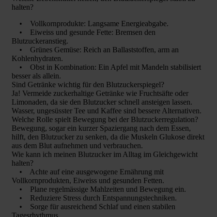
halten?
• Vollkornprodukte: Langsame Energieabgabe.
• Eiweiss und gesunde Fette: Bremsen den
Blutzuckeranstieg.
• Grünes Gemüse: Reich an Ballaststoffen, arm an
Kohlenhydraten.
• Obst in Kombination: Ein Apfel mit Mandeln stabilisiert
besser als allein.
Sind Getränke wichtig für den Blutzuckerspiegel?
Ja! Vermeide zuckerhaltige Getränke wie Fruchtsäfte oder
Limonaden, da sie den Blutzucker schnell ansteigen lassen.
Wasser, ungesüsster Tee und Kaffee sind bessere Alternativen.
Welche Rolle spielt Bewegung bei der Blutzuckerregulation?
Bewegung, sogar ein kurzer Spaziergang nach dem Essen,
hilft, den Blutzucker zu senken, da die Muskeln Glukose direkt
aus dem Blut aufnehmen und verbrauchen.
Wie kann ich meinen Blutzucker im Alltag im Gleichgewicht
halten?
• Achte auf eine ausgewogene Ernährung mit
Vollkornprodukten, Eiweiss und gesunden Fetten.
• Plane regelmässige Mahlzeiten und Bewegung ein.
• Reduziere Stress durch Entspannungstechniken.
• Sorge für ausreichend Schlaf und einen stabilen
Tagesrhythmus.