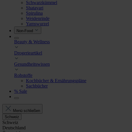
Schwarzkümmel
Shatavari
Spirulina
Weidenrinde
Yamswurzel
Non-Food
Beauty & Wellness
Drogerieartikel
Gesundheitswissen
Rohstoffe
Kochbücher & Ernährungspläne
Sachbücher
% Sale
Menü schließen
Schweiz
Schweiz
Deutschland