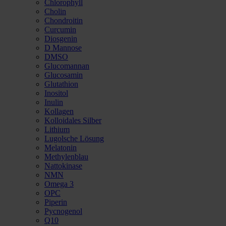
Chlorophyll
Cholin
Chondroitin
Curcumin
Diosgenin
D Mannose
DMSO
Glucomannan
Glucosamin
Glutathion
Inositol
Inulin
Kollagen
Kolloidales Silber
Lithium
Lugolsche Lösung
Melatonin
Methylenblau
Nattokinase
NMN
Omega 3
OPC
Piperin
Pycnogenol
Q10