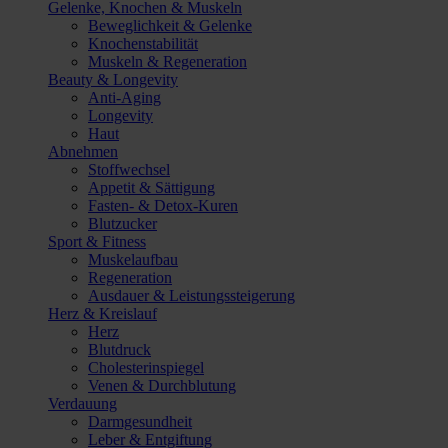
Gelenke, Knochen & Muskeln
Beweglichkeit & Gelenke
Knochenstabilität
Muskeln & Regeneration
Beauty & Longevity
Anti-Aging
Longevity
Haut
Abnehmen
Stoffwechsel
Appetit & Sättigung
Fasten- & Detox-Kuren
Blutzucker
Sport & Fitness
Muskelaufbau
Regeneration
Ausdauer & Leistungssteigerung
Herz & Kreislauf
Herz
Blutdruck
Cholesterinspiegel
Venen & Durchblutung
Verdauung
Darmgesundheit
Leber & Entgiftung