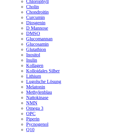
Chlorophyll
Cholin
Chondroitin
Curcumin
Diosgenin
D Mannose
DMSO
Glucomannan
Glucosamin
Glutathion
Inositol
Inulin
Kollagen
Kolloidales Silber
Lithium
Lugolsche Lösung
Melatonin
Methylenblau
Nattokinase
NMN
Omega 3
OPC
Piperin
Pycnogenol
Q10