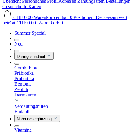
Übersicht
Persönliches Profil
Adressen
Zahlungsarten
Bestellungen
Gespeicherte Karten
CHF 0.00
Warenkorb enthält 0 Positionen. Der Gesamtwert
beträgt CHF 0.00.
Warenkorb
0
Summer Special
Neu
Darmgesundheit
Combi Flora
Präbiotika
Probiotika
Bentonit
Zeolith
Darmkuren
Verdauungshilfen
Einläufe
Nahrungsergänzung
Vitamine