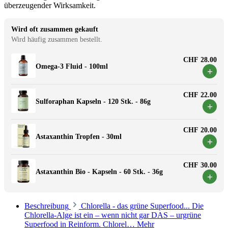
überzeugender Wirksamkeit.
Wird oft zusammen gekauft
Wird häufig zusammen bestellt.
CHF 28.00
Omega-3 Fluid - 100ml
+
CHF 22.00
Sulforaphan Kapseln - 120 Stk. - 86g
+
CHF 20.00
Astaxanthin Tropfen - 30ml
+
CHF 30.00
Astaxanthin Bio - Kapseln - 60 Stk. - 36g
+
Beschreibung
Chlorella - das grüne Superfood... Die
Chlorella-Alge ist ein – wenn nicht gar DAS – urgrüne
Superfood in Reinform. Chlorel…
Mehr