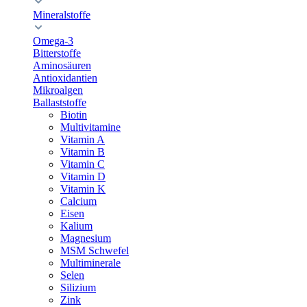
Mineralstoffe
Omega-3
Bitterstoffe
Aminosäuren
Antioxidantien
Mikroalgen
Ballaststoffe
Biotin
Multivitamine
Vitamin A
Vitamin B
Vitamin C
Vitamin D
Vitamin K
Calcium
Eisen
Kalium
Magnesium
MSM Schwefel
Multiminerale
Selen
Silizium
Zink