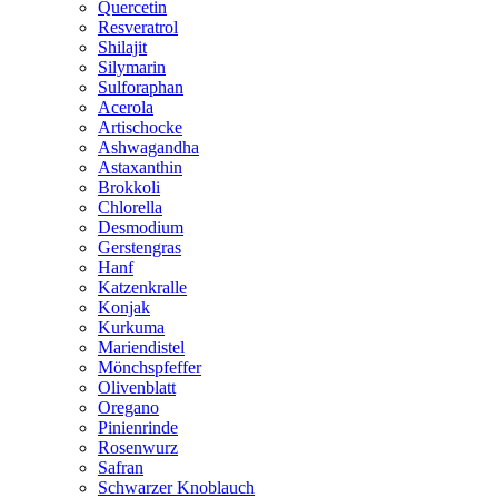
Quercetin
Resveratrol
Shilajit
Silymarin
Sulforaphan
Acerola
Artischocke
Ashwagandha
Astaxanthin
Brokkoli
Chlorella
Desmodium
Gerstengras
Hanf
Katzenkralle
Konjak
Kurkuma
Mariendistel
Mönchspfeffer
Olivenblatt
Oregano
Pinienrinde
Rosenwurz
Safran
Schwarzer Knoblauch