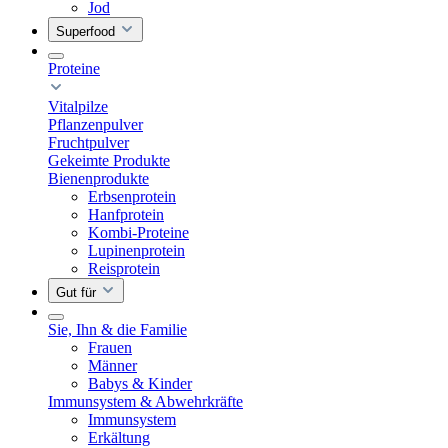
Jod
Superfood
Proteine
Vitalpilze
Pflanzenpulver
Fruchtpulver
Gekeimte Produkte
Bienenprodukte
Erbsenprotein
Hanfprotein
Kombi-Proteine
Lupinenprotein
Reisprotein
Gut für
Sie, Ihn & die Familie
Frauen
Männer
Babys & Kinder
Immunsystem & Abwehrkräfte
Immunsystem
Erkältung