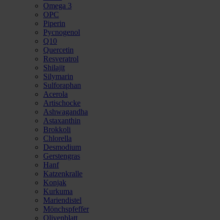
Omega 3
OPC
Piperin
Pycnogenol
Q10
Quercetin
Resveratrol
Shilajit
Silymarin
Sulforaphan
Acerola
Artischocke
Ashwagandha
Astaxanthin
Brokkoli
Chlorella
Desmodium
Gerstengras
Hanf
Katzenkralle
Konjak
Kurkuma
Mariendistel
Mönchspfeffer
Olivenblatt