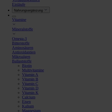
Einläufe
Nahrungsergänzung
Vitamine
Mineralstoffe
Omega-3
Bitterstoffe
Aminosäuren
Antioxidantien
Mikroalgen
Ballaststoffe
Biotin
Multivitamine
Vitamin A
Vitamin B
Vitamin C
Vitamin D
Vitamin K
Calcium
Eisen
Kalium
Magnesium