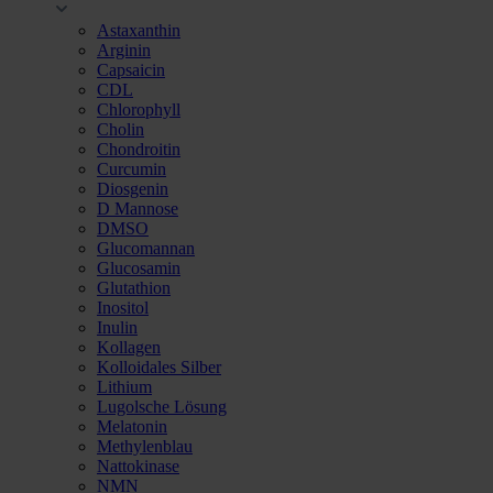
Astaxanthin
Arginin
Capsaicin
CDL
Chlorophyll
Cholin
Chondroitin
Curcumin
Diosgenin
D Mannose
DMSO
Glucomannan
Glucosamin
Glutathion
Inositol
Inulin
Kollagen
Kolloidales Silber
Lithium
Lugolsche Lösung
Melatonin
Methylenblau
Nattokinase
NMN