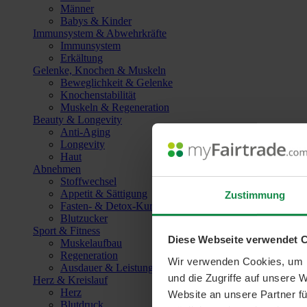
Männer
Babys & Kinder
Immunsystem & Abwehrkräfte
Immunsystem
Erkältung
Gelenke, Knochen & Muskeln
Beweglichkeit & Gelenke
Knochenstabilität
Muskeln & Regeneration
Beauty & Longevity
Anti-Aging
Longevity
Haut
Abnehmen
Stoffwechsel
Appetit & Sättigung
Zustimmung
Fasten- & Detox-Kuren
Blutzucker
Sport & Fitness
Diese Webseite verwendet 
Muskelaufbau
Regeneration
Wir verwenden Cookies, um I
Ausdauer & Leistungssteigerung
und die Zugriffe auf unsere 
Herz & Kreislauf
Herz
Website an unsere Partner fü
Blutdruck