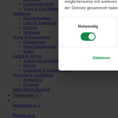
möglicherweise mit weiteren
Cholesterinspiegel
der Dienste gesammelt habe
Venen & Durchblutung
Verdauung
Darmgesundheit
Einwilligungsauswahl
Leber & Entgiftung
Notwendig
Detoxen
Stuhlgang
Schlaf & Entspannung
Entspannung
Mood Management
Schlaf
Gehirn & Nerven
Ablehnen
Augen und Sehvermögen
Nerven
Gedächtnis & Konzentration
Hormone & Schilddrüse
Schilddrüse
Hormone
Säure-Basen-Haushalt
Inhaltsstoffe
Inhaltsstoffe A-Z
Pflanzen A-Z