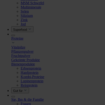
MSM Schwefel
Multiminerale
Selen
Silizium
Zink
Jod
Superfood
Proteine
Vitalpilze
Pflanzenpulver
Fruchtpulver
Gekeimte Produkte
Bienenprodukte
Erbsenprotein
Hanfprotein
Kombi-Proteine
Lupinenprotein
Reisprotein
Gut für
Sie, Ihn & die Familie
Frauen