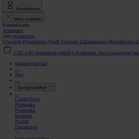
Kundenkonto
Menü schließen
Kundenkonto
Anmelden
oder
registrieren
Übersicht
Persönliches Profil
Adressen
Zahlungsarten
Bestellungen
G
CHF 0.00
Warenkorb enthält 0 Positionen. Der Gesamtwert be
Summer Special
Neu
Darmgesundheit
Combi Flora
Präbiotika
Probiotika
Bentonit
Zeolith
Darmkuren
Verdauungshilfen