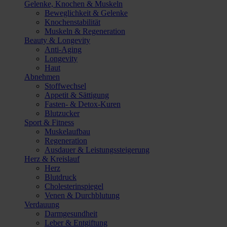
Gelenke, Knochen & Muskeln
Beweglichkeit & Gelenke
Knochenstabilität
Muskeln & Regeneration
Beauty & Longevity
Anti-Aging
Longevity
Haut
Abnehmen
Stoffwechsel
Appetit & Sättigung
Fasten- & Detox-Kuren
Blutzucker
Sport & Fitness
Muskelaufbau
Regeneration
Ausdauer & Leistungssteigerung
Herz & Kreislauf
Herz
Blutdruck
Cholesterinspiegel
Venen & Durchblutung
Verdauung
Darmgesundheit
Leber & Entgiftung