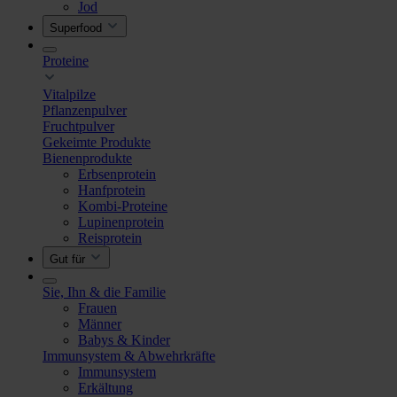
Jod
Superfood
Proteine
Vitalpilze
Pflanzenpulver
Fruchtpulver
Gekeimte Produkte
Bienenprodukte
Erbsenprotein
Hanfprotein
Kombi-Proteine
Lupinenprotein
Reisprotein
Gut für
Sie, Ihn & die Familie
Frauen
Männer
Babys & Kinder
Immunsystem & Abwehrkräfte
Immunsystem
Erkältung