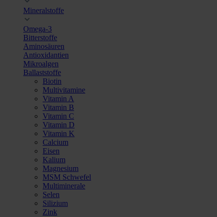
Mineralstoffe
Omega-3
Bitterstoffe
Aminosäuren
Antioxidantien
Mikroalgen
Ballaststoffe
Biotin
Multivitamine
Vitamin A
Vitamin B
Vitamin C
Vitamin D
Vitamin K
Calcium
Eisen
Kalium
Magnesium
MSM Schwefel
Multiminerale
Selen
Silizium
Zink