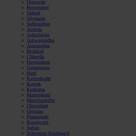
Quercetin
Resveratrol
Shilajit
Silymarin
Sulforaphan
Acerola
Artischocke
Ashwagandha
Astaxanthin
Brokkoli
Chlorella
Desmodium
Gerstengras
Hanf
Katzenkralle
Konjak
Kurkuma
Mariendistel
Mönchspfeffer
Olivenblatt
Oregano
Pinienrinde
Rosenwurz
Safran
Schwarzer Knoblauch