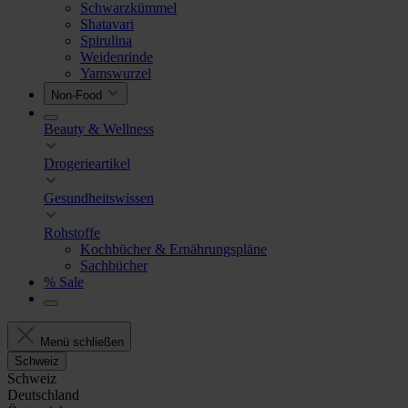
Schwarzkümmel
Shatavari
Spirulina
Weidenrinde
Yamswurzel
Non-Food
Beauty & Wellness
Drogerieartikel
Gesundheitswissen
Rohstoffe
Kochbücher & Ernährungspläne
Sachbücher
% Sale
Menü schließen
Schweiz
Schweiz
Deutschland