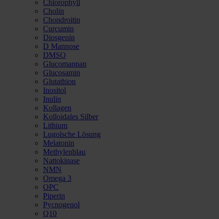
Chlorophyll
Cholin
Chondroitin
Curcumin
Diosgenin
D Mannose
DMSO
Glucomannan
Glucosamin
Glutathion
Inositol
Inulin
Kollagen
Kolloidales Silber
Lithium
Lugolsche Lösung
Melatonin
Methylenblau
Nattokinase
NMN
Omega 3
OPC
Piperin
Pycnogenol
Q10