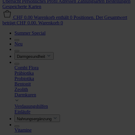
Übersicht
Persönliches Profil
Adressen
Zahlungsarten
Bestellungen
Gespeicherte Karten
CHF 0.00
Warenkorb enthält 0 Positionen. Der Gesamtwert
beträgt CHF 0.00.
Warenkorb
0
Summer Special
Neu
Darmgesundheit
Combi Flora
Präbiotika
Probiotika
Bentonit
Zeolith
Darmkuren
Verdauungshilfen
Einläufe
Nahrungsergänzung
Vitamine