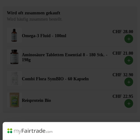
Wird oft zusammen gekauft
Wird häufig zusammen bestellt.
CHF 28.00
Omega-3 Fluid - 100ml
+
CHF 21.00
Aminosäure Tabletten Essential 8 - 180 Stk. -
+
198g
CHF 32.90
Combi Flora SymBIO - 60 Kapseln
+
CHF 22.95
Reisprotein Bio
+
Diese veganen, kohlenhydratfreien Fettucine aus der Konjakwurzel
sind ideal für die Low Carb-Ernährung, sehr sättigend, vielseitig