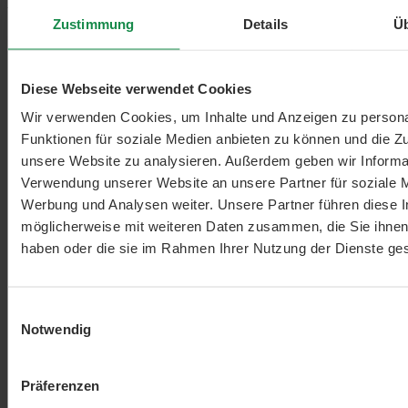
verwendbar und schnell zubereitet.
Zustimmung
Details
Ü
Wird oft zusammen gekauft
Wird häufig zusammen bestellt.
Diese Webseite verwendet Cookies
CHF 28.00
Wir verwenden Cookies, um Inhalte und Anzeigen zu persona
Omega-3 Fluid - 100ml
+
Funktionen für soziale Medien anbieten zu können und die Zug
unsere Website zu analysieren. Außerdem geben wir Informat
CHF 21.00
Aminosäure Tabletten Essential 8 - 180 Stk. -
Verwendung unserer Website an unsere Partner für soziale 
+
198g
Werbung und Analysen weiter. Unsere Partner führen diese 
möglicherweise mit weiteren Daten zusammen, die Sie ihnen 
CHF 32.90
Combi Flora SymBIO - 60 Kapseln
haben oder die sie im Rahmen Ihrer Nutzung der Dienste g
+
CHF 22.95
Reisprotein Bio
Einwilligungsauswahl
+
Notwendig
Beschreibung
Konjak Nudeln von Slendier: Fettuccine
Schlemmen ohne Reue - Konjak Fettuccine sind nicht nur
Präferenzen
kalorienarm, sondern gehöre…
Mehr