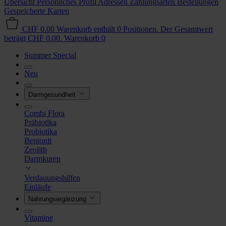
Übersicht
Persönliches Profil
Adressen
Zahlungsarten
Bestellungen
Gespeicherte Karten
CHF 0.00
Warenkorb enthält 0 Positionen. Der Gesamtwert
beträgt CHF 0.00.
Warenkorb
0
Summer Special
Neu
Darmgesundheit
Combi Flora
Präbiotika
Probiotika
Bentonit
Zeolith
Darmkuren
Verdauungshilfen
Einläufe
Nahrungsergänzung
Vitamine