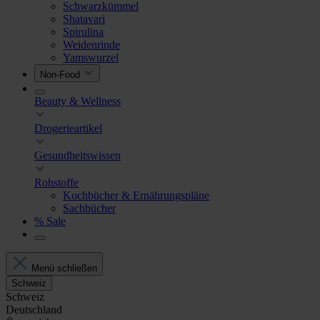
Schwarzkümmel
Shatavari
Spirulina
Weidenrinde
Yamswurzel
Non-Food
Beauty & Wellness
Drogerieartikel
Gesundheitswissen
Rohstoffe
Kochbücher & Ernährungspläne
Sachbücher
% Sale
Menü schließen
Schweiz
Schweiz
Deutschland