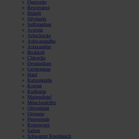
Quercetin
Resveratrol
Shilajit
Silymarin
Sulforaphan
Acerola
Artischocke
Ashwagandha
Astaxanthin
Brokkoli
Chlorella
Desmodium
Gerstengras
Hanf
Katzenkralle
Konjak
Kurkuma
Mariendistel
Mönchspfeffer
Olivenblatt
Oregano
Pinienrinde
Rosenwurz
Safran
Schwarzer Knoblauch