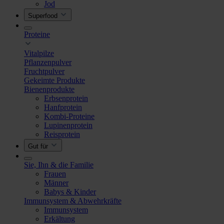
Jod
Superfood
Proteine
Vitalpilze
Pflanzenpulver
Fruchtpulver
Gekeimte Produkte
Bienenprodukte
Erbsenprotein
Hanfprotein
Kombi-Proteine
Lupinenprotein
Reisprotein
Gut für
Sie, Ihn & die Familie
Frauen
Männer
Babys & Kinder
Immunsystem & Abwehrkräfte
Immunsystem
Erkältung