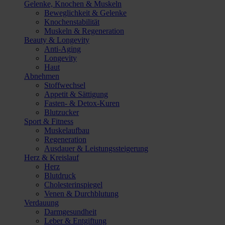
Gelenke, Knochen & Muskeln
Beweglichkeit & Gelenke
Knochenstabilität
Muskeln & Regeneration
Beauty & Longevity
Anti-Aging
Longevity
Haut
Abnehmen
Stoffwechsel
Appetit & Sättigung
Fasten- & Detox-Kuren
Blutzucker
Sport & Fitness
Muskelaufbau
Regeneration
Ausdauer & Leistungssteigerung
Herz & Kreislauf
Herz
Blutdruck
Cholesterinspiegel
Venen & Durchblutung
Verdauung
Darmgesundheit
Leber & Entgiftung