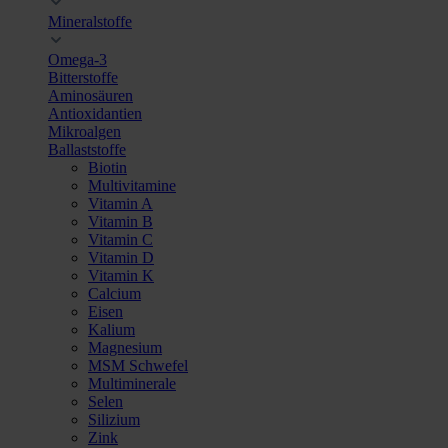
Mineralstoffe
Omega-3
Bitterstoffe
Aminosäuren
Antioxidantien
Mikroalgen
Ballaststoffe
Biotin
Multivitamine
Vitamin A
Vitamin B
Vitamin C
Vitamin D
Vitamin K
Calcium
Eisen
Kalium
Magnesium
MSM Schwefel
Multiminerale
Selen
Silizium
Zink