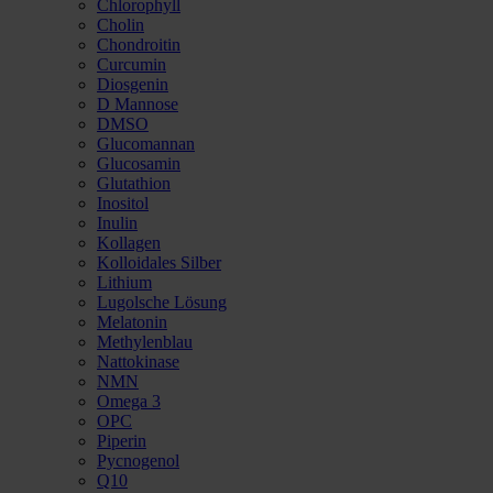
Chlorophyll
Cholin
Chondroitin
Curcumin
Diosgenin
D Mannose
DMSO
Glucomannan
Glucosamin
Glutathion
Inositol
Inulin
Kollagen
Kolloidales Silber
Lithium
Lugolsche Lösung
Melatonin
Methylenblau
Nattokinase
NMN
Omega 3
OPC
Piperin
Pycnogenol
Q10