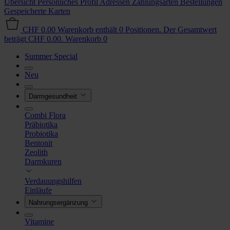
Übersicht
Persönliches Profil
Adressen
Zahlungsarten
Bestellungen
Gespeicherte Karten
CHF 0.00
Warenkorb enthält 0 Positionen. Der Gesamtwert
beträgt CHF 0.00.
Warenkorb
0
Summer Special
Neu
Darmgesundheit
Combi Flora
Präbiotika
Probiotika
Bentonit
Zeolith
Darmkuren
Verdauungshilfen
Einläufe
Nahrungsergänzung
Vitamine