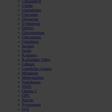
Chlorophyll
Cholin
Chondroitin
Curcumin
Diosgenin
D Mannose
DMSO
Glucomannan
Glucosamin
Glutathion
Inositol
Inulin
Kollagen
Kolloidales Silber
Lithium
Lugolsche Lösung
Melatonin
Methylenblau
Nattokinase
NMN
Omega 3
OPC
Piperin
Pycnogenol
Q10