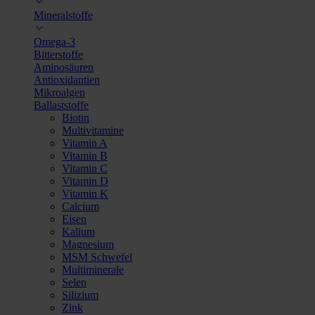
Mineralstoffe
Omega-3
Bitterstoffe
Aminosäuren
Antioxidantien
Mikroalgen
Ballaststoffe
Biotin
Multivitamine
Vitamin A
Vitamin B
Vitamin C
Vitamin D
Vitamin K
Calcium
Eisen
Kalium
Magnesium
MSM Schwefel
Multiminerale
Selen
Silizium
Zink