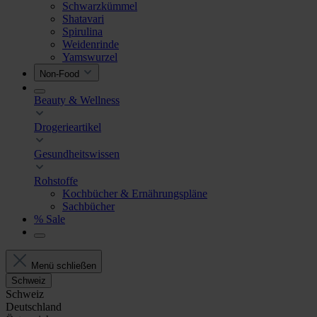
Schwarzkümmel
Shatavari
Spirulina
Weidenrinde
Yamswurzel
Non-Food
Beauty & Wellness
Drogerieartikel
Gesundheitswissen
Rohstoffe
Kochbücher & Ernährungspläne
Sachbücher
% Sale
Menü schließen
Schweiz
Schweiz
Deutschland