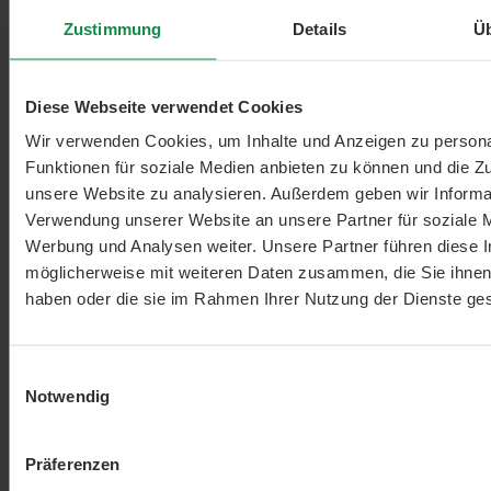
Wird oft zusammen gekauft
Wird häufig zusammen bestellt.
Zustimmung
Details
Ü
CHF 28.00
Omega-3 Fluid - 100ml
+
Diese Webseite verwendet Cookies
Wir verwenden Cookies, um Inhalte und Anzeigen zu persona
CHF 21.00
Aminosäure Tabletten Essential 8 - 180 Stk. -
+
198g
Funktionen für soziale Medien anbieten zu können und die Zug
unsere Website zu analysieren. Außerdem geben wir Informat
CHF 32.90
Verwendung unserer Website an unsere Partner für soziale 
Combi Flora SymBIO - 60 Kapseln
+
Werbung und Analysen weiter. Unsere Partner führen diese 
möglicherweise mit weiteren Daten zusammen, die Sie ihnen 
CHF 22.95
haben oder die sie im Rahmen Ihrer Nutzung der Dienste g
Reisprotein Bio
+
Einwilligungsauswahl
Beschreibung
Glasnudeln aus Konjak:garantiert stärkefrei
Notwendig
und voller Ballaststoffe Genau wie die herkömmlichen, aus
Stärke und Wasser her…
Mehr
Bewertungen
Präferenzen
Fragen & Antworten
0