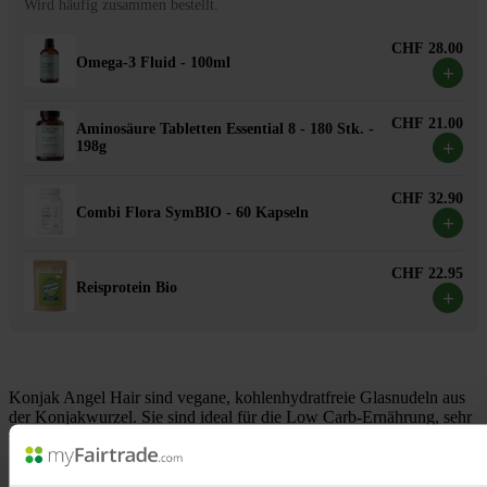
Wird häufig zusammen bestellt.
CHF 28.00
Omega-3 Fluid - 100ml
+
CHF 21.00
Aminosäure Tabletten Essential 8 - 180 Stk. -
+
198g
CHF 32.90
Combi Flora SymBIO - 60 Kapseln
+
CHF 22.95
Reisprotein Bio
+
Konjak Angel Hair sind vegane, kohlenhydratfreie Glasnudeln aus
der Konjakwurzel. Sie sind ideal für die Low Carb-Ernährung, sehr
sättigend, vielseitig verwendbar und schnell zubereitet.