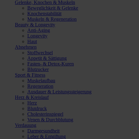
Gelenke, Knochen & Muskeln
Beweglichkeit & Gelenke
Knochenstabilität
Muskeln & Regeneration
Beauty & Longevity
Anti-Aging
Longevity
Haut
Abnehmen
Stoffwechsel
Appetit & Sättigung
Fasten- & Detox-Kuren
Blutzucker
Sport & Fitness
Muskelaufbau
Regeneration
Ausdauer & Leistungssteigerung
Herz & Kreislauf
Herz
Blutdruck
Cholesterinspiegel
Venen & Durchblutung
Verdauung
Darmgesundheit
Leber & Entgiftung