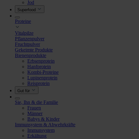
Jod
Superfood
Proteine
Vitalpilze
Pflanzenpulver
Fruchtpulver
Gekeimte Produkte
Bienenprodukte
Erbsenprotein
Hanfprotein
Kombi-Proteine
Lupinenprotein
Reisprotein
Gut für
Sie, Ihn & die Familie
Frauen
Männer
Babys & Kinder
Immunsystem & Abwehrkräfte
Immunsystem
Erkältung