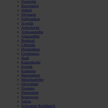
Quercetin
Resveratrol
Shilajit
Silymarin
Sulforaphan
Acerola
Artischocke
Ashwagandha
Astaxanthin
Brokkoli
Chlorella
Desmodium
Gerstengras
Hanf
Katzenkralle
Konjak
Kurkuma
Mariendistel
Mönchspfeffer
Olivenblatt
Oregano
Pinienrinde
Rosenwurz
Safran
Schwarzer Knoblauch