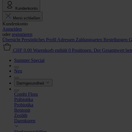
Kundenkonto
Menü schließen
Kundenkonto
Anmelden
oder
registrieren
Übersicht
Persönliches Profil
Adressen
Zahlungsarten
Bestellungen
G
CHF 0.00
Warenkorb enthält 0 Positionen. Der Gesamtwert be
Summer Special
Neu
Darmgesundheit
Combi Flora
Präbiotika
Probiotika
Bentonit
Zeolith
Darmkuren
Verdauungshilfen