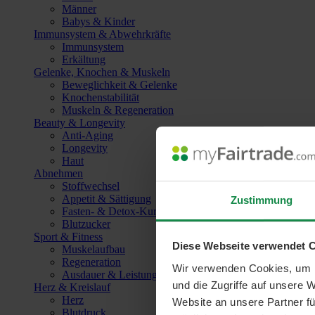
Männer
Babys & Kinder
Immunsystem & Abwehrkräfte
Immunsystem
Erkältung
Gelenke, Knochen & Muskeln
Beweglichkeit & Gelenke
Knochenstabilität
Muskeln & Regeneration
Beauty & Longevity
Anti-Aging
Longevity
Haut
Abnehmen
Stoffwechsel
Appetit & Sättigung
Zustimmung
Fasten- & Detox-Kuren
Blutzucker
Sport & Fitness
Diese Webseite verwendet 
Muskelaufbau
Regeneration
Wir verwenden Cookies, um I
Ausdauer & Leistungssteigerung
und die Zugriffe auf unsere 
Herz & Kreislauf
Herz
Website an unsere Partner fü
Blutdruck