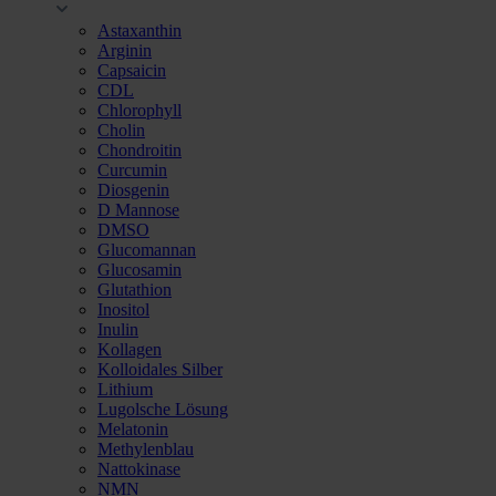
Astaxanthin
Arginin
Capsaicin
CDL
Chlorophyll
Cholin
Chondroitin
Curcumin
Diosgenin
D Mannose
DMSO
Glucomannan
Glucosamin
Glutathion
Inositol
Inulin
Kollagen
Kolloidales Silber
Lithium
Lugolsche Lösung
Melatonin
Methylenblau
Nattokinase
NMN