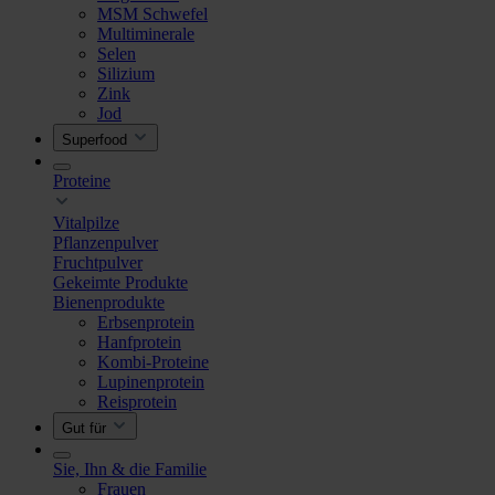
MSM Schwefel
Multiminerale
Selen
Silizium
Zink
Jod
Superfood
Proteine
Vitalpilze
Pflanzenpulver
Fruchtpulver
Gekeimte Produkte
Bienenprodukte
Erbsenprotein
Hanfprotein
Kombi-Proteine
Lupinenprotein
Reisprotein
Gut für
Sie, Ihn & die Familie
Frauen