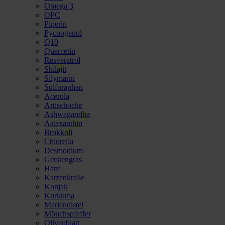
Omega 3
OPC
Piperin
Pycnogenol
Q10
Quercetin
Resveratrol
Shilajit
Silymarin
Sulforaphan
Acerola
Artischocke
Ashwagandha
Astaxanthin
Brokkoli
Chlorella
Desmodium
Gerstengras
Hanf
Katzenkralle
Konjak
Kurkuma
Mariendistel
Mönchspfeffer
Olivenblatt