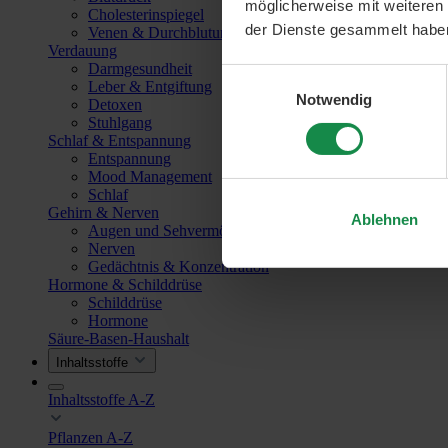
möglicherweise mit weiteren
Cholesterinspiegel
der Dienste gesammelt habe
Venen & Durchblutung
Verdauung
Darmgesundheit
Einwilligungsauswahl
Leber & Entgiftung
Notwendig
Detoxen
Stuhlgang
Schlaf & Entspannung
Entspannung
Mood Management
Schlaf
Gehirn & Nerven
Ablehnen
Augen und Sehvermögen
Nerven
Gedächtnis & Konzentration
Hormone & Schilddrüse
Schilddrüse
Hormone
Säure-Basen-Haushalt
Inhaltsstoffe
Inhaltsstoffe A-Z
Pflanzen A-Z