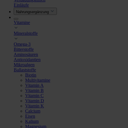
Einläufe
Nahrungsergänzung
Vitamine
Mineralstoffe
Omega-3
Bitterstoffe
Aminosäuren
Antioxidantien
Mikroalgen
Ballaststoffe
Biotin
Multivitamine
Vitamin A
Vitamin B
Vitamin C
Vitamin D
Vitamin K
Calcium
Eisen
Kalium
Magnesium