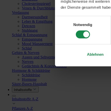
möglicherweise mit weiteren
Cholesterinspiegel
der Dienste gesammelt habe
Venen & Durchblutung
Verdauung
Darmgesundheit
Einwilligungsauswahl
Leber & Entgiftung
Notwendig
Detoxen
Stuhlgang
Schlaf & Entspannung
Entspannung
Mood Management
Schlaf
Gehirn & Nerven
Ablehnen
Augen und Sehvermögen
Nerven
Gedächtnis & Konzentration
Hormone & Schilddrüse
Schilddrüse
Hormone
Säure-Basen-Haushalt
Inhaltsstoffe
Inhaltsstoffe A-Z
Pflanzen A-Z