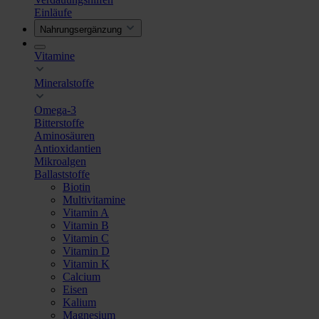
Einläufe
Nahrungsergänzung
Vitamine
Mineralstoffe
Omega-3
Bitterstoffe
Aminosäuren
Antioxidantien
Mikroalgen
Ballaststoffe
Biotin
Multivitamine
Vitamin A
Vitamin B
Vitamin C
Vitamin D
Vitamin K
Calcium
Eisen
Kalium
Magnesium