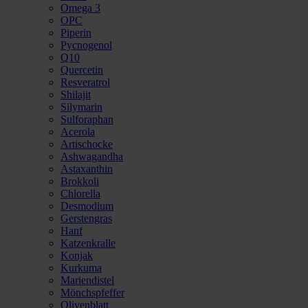
Omega 3
OPC
Piperin
Pycnogenol
Q10
Quercetin
Resveratrol
Shilajit
Silymarin
Sulforaphan
Acerola
Artischocke
Ashwagandha
Astaxanthin
Brokkoli
Chlorella
Desmodium
Gerstengras
Hanf
Katzenkralle
Konjak
Kurkuma
Mariendistel
Mönchspfeffer
Olivenblatt