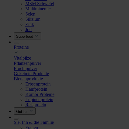
MSM Schwefel
Multiminerale
Selen
Silizium
Zink
Jod
Superfood
Proteine
Vitalpilze
Pflanzenpulver
Fruchtpulver
Gekeimte Produkte
Bienenprodukte
Erbsenprotein
Hanfprotein
Kombi-Proteine
Lupinenprotein
Reisprotein
Gut für
Sie, Ihn & die Familie
Frauen