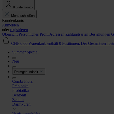
Kundenkonto
Menü schließen
Kundenkonto
Anmelden
oder
registrieren
Übersicht
Persönliches Profil
Adressen
Zahlungsarten
Bestellungen
G
CHF 0.00
Warenkorb enthält 0 Positionen. Der Gesamtwert be
Summer Special
Neu
Darmgesundheit
Combi Flora
Präbiotika
Probiotika
Bentonit
Zeolith
Darmkuren
Verdauungshilfen