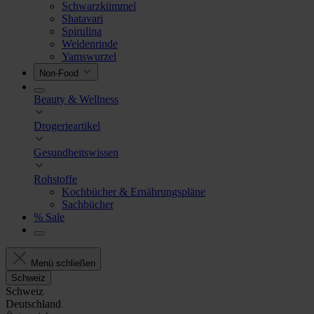
Schwarzkümmel
Shatavari
Spirulina
Weidenrinde
Yamswurzel
Non-Food
Beauty & Wellness
Drogerieartikel
Gesundheitswissen
Rohstoffe
Kochbücher & Ernährungspläne
Sachbücher
% Sale
Menü schließen
Schweiz
Schweiz
Deutschland