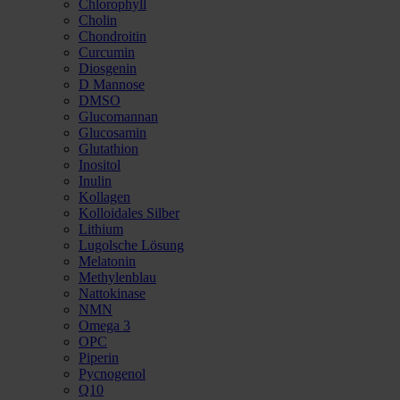
Chlorophyll
Cholin
Chondroitin
Curcumin
Diosgenin
D Mannose
DMSO
Glucomannan
Glucosamin
Glutathion
Inositol
Inulin
Kollagen
Kolloidales Silber
Lithium
Lugolsche Lösung
Melatonin
Methylenblau
Nattokinase
NMN
Omega 3
OPC
Piperin
Pycnogenol
Q10