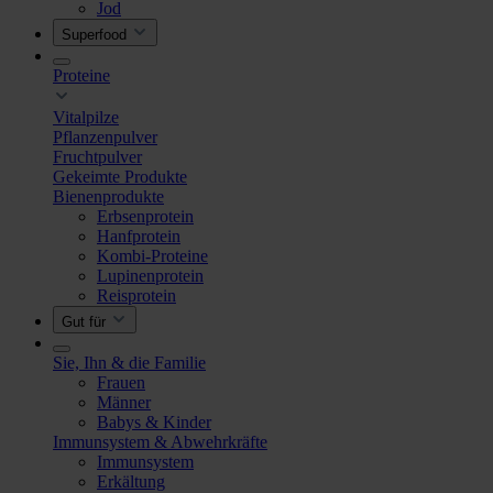
Jod
Superfood
Proteine
Vitalpilze
Pflanzenpulver
Fruchtpulver
Gekeimte Produkte
Bienenprodukte
Erbsenprotein
Hanfprotein
Kombi-Proteine
Lupinenprotein
Reisprotein
Gut für
Sie, Ihn & die Familie
Frauen
Männer
Babys & Kinder
Immunsystem & Abwehrkräfte
Immunsystem
Erkältung