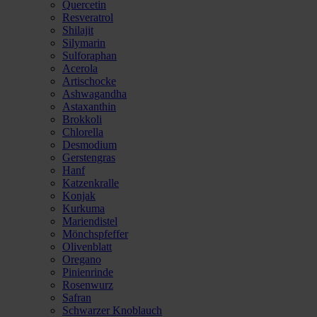
Quercetin
Resveratrol
Shilajit
Silymarin
Sulforaphan
Acerola
Artischocke
Ashwagandha
Astaxanthin
Brokkoli
Chlorella
Desmodium
Gerstengras
Hanf
Katzenkralle
Konjak
Kurkuma
Mariendistel
Mönchspfeffer
Olivenblatt
Oregano
Pinienrinde
Rosenwurz
Safran
Schwarzer Knoblauch