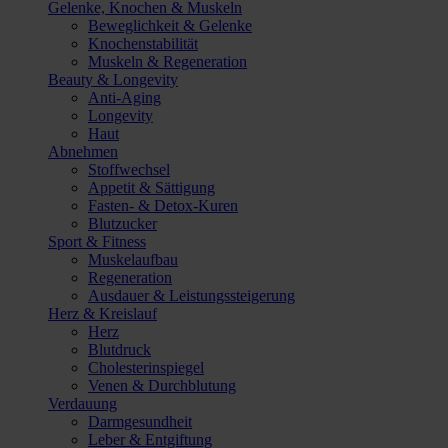
Gelenke, Knochen & Muskeln
Beweglichkeit & Gelenke
Knochenstabilität
Muskeln & Regeneration
Beauty & Longevity
Anti-Aging
Longevity
Haut
Abnehmen
Stoffwechsel
Appetit & Sättigung
Fasten- & Detox-Kuren
Blutzucker
Sport & Fitness
Muskelaufbau
Regeneration
Ausdauer & Leistungssteigerung
Herz & Kreislauf
Herz
Blutdruck
Cholesterinspiegel
Venen & Durchblutung
Verdauung
Darmgesundheit
Leber & Entgiftung