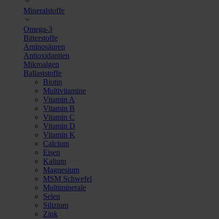
Mineralstoffe
Omega-3
Bitterstoffe
Aminosäuren
Antioxidantien
Mikroalgen
Ballaststoffe
Biotin
Multivitamine
Vitamin A
Vitamin B
Vitamin C
Vitamin D
Vitamin K
Calcium
Eisen
Kalium
Magnesium
MSM Schwefel
Multiminerale
Selen
Silizium
Zink