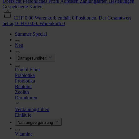
Übersicht
Persönliches Profil
Adressen
Zahlungsarten
Bestellungen
Gespeicherte Karten
CHF 0.00
Warenkorb enthält 0 Positionen. Der Gesamtwert
beträgt CHF 0.00.
Warenkorb
0
Summer Special
Neu
Darmgesundheit
Combi Flora
Präbiotika
Probiotika
Bentonit
Zeolith
Darmkuren
Verdauungshilfen
Einläufe
Nahrungsergänzung
Vitamine