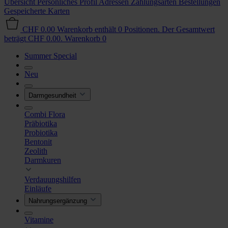
Übersicht
Persönliches Profil
Adressen
Zahlungsarten
Bestellungen
Gespeicherte Karten
CHF 0.00
Warenkorb enthält 0 Positionen. Der Gesamtwert
beträgt CHF 0.00.
Warenkorb
0
Summer Special
Neu
Darmgesundheit
Combi Flora
Präbiotika
Probiotika
Bentonit
Zeolith
Darmkuren
Verdauungshilfen
Einläufe
Nahrungsergänzung
Vitamine