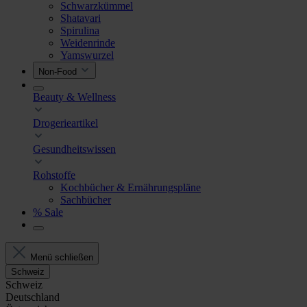
Schwarzkümmel
Shatavari
Spirulina
Weidenrinde
Yamswurzel
Non-Food
Beauty & Wellness
Drogerieartikel
Gesundheitswissen
Rohstoffe
Kochbücher & Ernährungspläne
Sachbücher
% Sale
Menü schließen
Schweiz
Schweiz
Deutschland