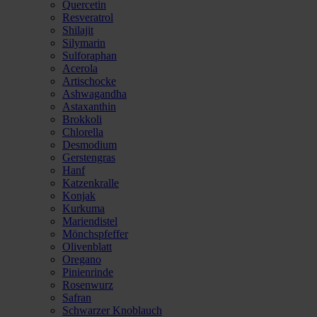
Quercetin
Resveratrol
Shilajit
Silymarin
Sulforaphan
Acerola
Artischocke
Ashwagandha
Astaxanthin
Brokkoli
Chlorella
Desmodium
Gerstengras
Hanf
Katzenkralle
Konjak
Kurkuma
Mariendistel
Mönchspfeffer
Olivenblatt
Oregano
Pinienrinde
Rosenwurz
Safran
Schwarzer Knoblauch