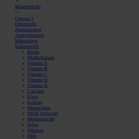
Mineralstoffe
Omega-3
Bitterstoffe
Aminosäuren
Antioxidantien
Mikroalgen
Ballaststoffe
Biotin
Multivitamine
Vitamin A
Vitamin B
Vitamin C
Vitamin D
Vitamin K
Calcium
Eisen
Kalium
Magnesium
MSM Schwefel
Multiminerale
Selen
Silizium
Zink