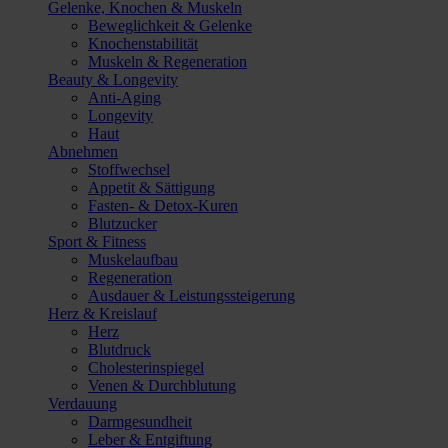
Gelenke, Knochen & Muskeln
Beweglichkeit & Gelenke
Knochenstabilität
Muskeln & Regeneration
Beauty & Longevity
Anti-Aging
Longevity
Haut
Abnehmen
Stoffwechsel
Appetit & Sättigung
Fasten- & Detox-Kuren
Blutzucker
Sport & Fitness
Muskelaufbau
Regeneration
Ausdauer & Leistungssteigerung
Herz & Kreislauf
Herz
Blutdruck
Cholesterinspiegel
Venen & Durchblutung
Verdauung
Darmgesundheit
Leber & Entgiftung