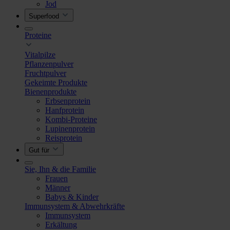
Jod
Superfood
Proteine
Vitalpilze
Pflanzenpulver
Fruchtpulver
Gekeimte Produkte
Bienenprodukte
Erbsenprotein
Hanfprotein
Kombi-Proteine
Lupinenprotein
Reisprotein
Gut für
Sie, Ihn & die Familie
Frauen
Männer
Babys & Kinder
Immunsystem & Abwehrkräfte
Immunsystem
Erkältung