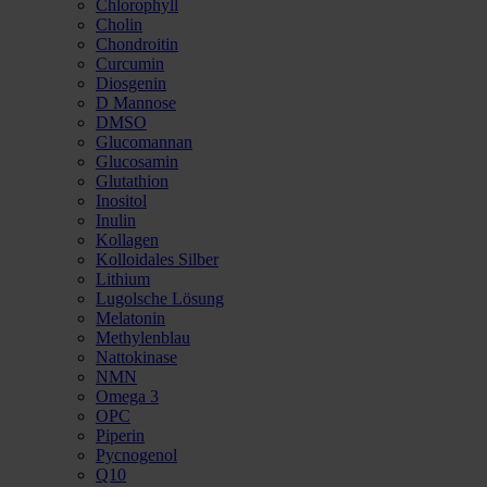
Chlorophyll
Cholin
Chondroitin
Curcumin
Diosgenin
D Mannose
DMSO
Glucomannan
Glucosamin
Glutathion
Inositol
Inulin
Kollagen
Kolloidales Silber
Lithium
Lugolsche Lösung
Melatonin
Methylenblau
Nattokinase
NMN
Omega 3
OPC
Piperin
Pycnogenol
Q10