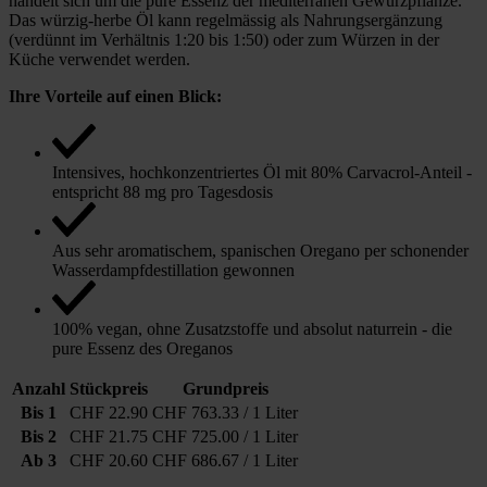
handelt sich um die pure Essenz der mediterranen Gewürzpflanze.
Das würzig-herbe Öl kann regelmässig als Nahrungsergänzung
(verdünnt im Verhältnis 1:20 bis 1:50) oder zum Würzen in der
Küche verwendet werden.
Ihre Vorteile auf einen Blick:
Intensives, hochkonzentriertes Öl mit 80% Carvacrol-Anteil -
entspricht 88 mg pro Tagesdosis
Aus sehr aromatischem, spanischen Oregano per schonender
Wasserdampfdestillation gewonnen
100% vegan, ohne Zusatzstoffe und absolut naturrein - die
pure Essenz des Oreganos
Anzahl
Stückpreis
Grundpreis
Bis
1
CHF 22.90
CHF 763.33 / 1 Liter
Bis
2
CHF 21.75
CHF 725.00 / 1 Liter
Ab
3
CHF 20.60
CHF 686.67 / 1 Liter