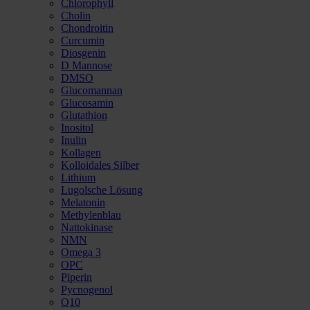
Chlorophyll
Cholin
Chondroitin
Curcumin
Diosgenin
D Mannose
DMSO
Glucomannan
Glucosamin
Glutathion
Inositol
Inulin
Kollagen
Kolloidales Silber
Lithium
Lugolsche Lösung
Melatonin
Methylenblau
Nattokinase
NMN
Omega 3
OPC
Piperin
Pycnogenol
Q10