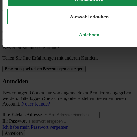
2 Sterne (0)
0%
Auswahl erlauben
1 Stern (0)
0%
Ablehnen
Bewerten Sie dieses Produkt!
Teilen Sie Ihre Erfahrungen mit anderen Kunden.
Bewertung schreiben
Bewertungen anzeigen
Anmelden
Bewertungen können nur von angemeldeten Benutzern abgegeben
werden. Bitte loggen Sie sich ein, oder erstellen Sie einen neuen
Account.
Neuer Kunde?
Ihre E-Mail-Adresse
Ihr Passwort
Ich habe mein Passwort vergessen.
Anmelden