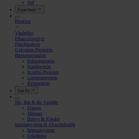
Jod
Superfood
Proteine
Vitalpilze
Pflanzenpulver
Fruchtpulver
Gekeimte Produkte
Bienenprodukte
Erbsenprotein
Hanfprotein
Kombi-Proteine
Lupinenprotein
Reisprotein
Gut für
Sie, Ihn & die Familie
Frauen
Männer
Babys & Kinder
Immunsystem & Abwehrkräfte
Immunsystem
Erkältung