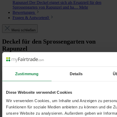
Rapunzel Der Deckel eignet sich als Ersatzteil für den
Sprossengarten von Rapunzel und ha…
Mehr
Bewertungen
Fragen & Antworten
0
Menü schließen
Deckel für den Sprossengarten von
Rapunzel
Der Deckel eignet sich als Ersatzteil für den Sprossengarten von
Rapunzel und hat einen Durchmesser von 20 cm.
Zustimmung
Details
Ü
Menü schließen
5
/5
Diese Webseite verwendet Cookies
Wir verwenden Cookies, um Inhalte und Anzeigen zu persona
Funktionen für soziale Medien anbieten zu können und die Zug
unsere Website zu analysieren. Außerdem geben wir Informat