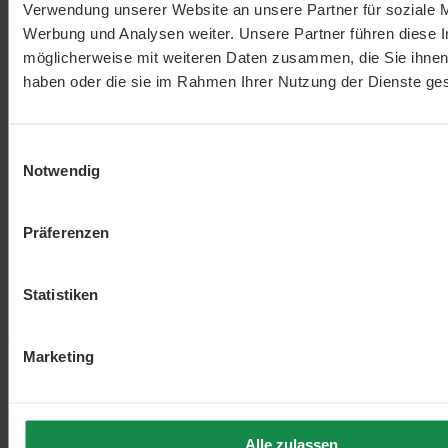
Verwendung unserer Website an unsere Partner für soziale 
Werbung und Analysen weiter. Unsere Partner führen diese 
möglicherweise mit weiteren Daten zusammen, die Sie ihnen 
Durchschnittliche Bewertung von 5 von 5 Sternen
haben oder die sie im Rahmen Ihrer Nutzung der Dienste g
5 von 5 Sternen
Einwilligungsauswahl
Notwendig
1 von 1 Bewertungen
Präferenzen
5 Sterne (1)
100%
Statistiken
4 Sterne (0)
0%
Marketing
3 Stars (0)
0%
Alle zulassen