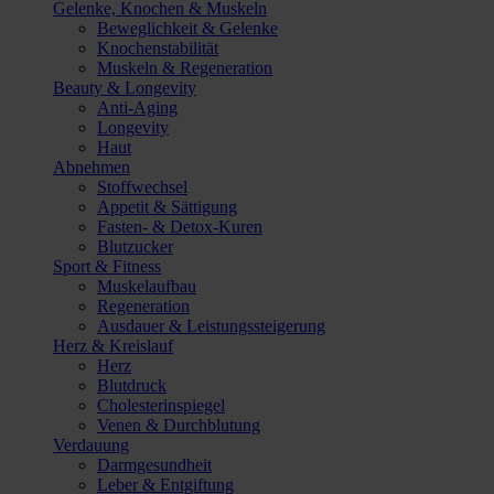
Gelenke, Knochen & Muskeln
Beweglichkeit & Gelenke
Knochenstabilität
Muskeln & Regeneration
Beauty & Longevity
Anti-Aging
Longevity
Haut
Abnehmen
Stoffwechsel
Appetit & Sättigung
Fasten- & Detox-Kuren
Blutzucker
Sport & Fitness
Muskelaufbau
Regeneration
Ausdauer & Leistungssteigerung
Herz & Kreislauf
Herz
Blutdruck
Cholesterinspiegel
Venen & Durchblutung
Verdauung
Darmgesundheit
Leber & Entgiftung