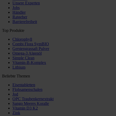
Unsere Experten
Jobs
Händler
Ratgeber
Barrierefreiheit
Top Produkte
Chlorophyll
Combi Flora SymBIO
Gerstengrassaft Pulver
Omega-3 Algenöl
Simple Clean
Vitamin-B-Komplex
Lithium
Beliebte Themen
Eisentabletten
Flohsamenschalen
Jod
OPC Traubenkernextrakt
Sango Meeres Koralle
Vitamin D3 K2
Zink