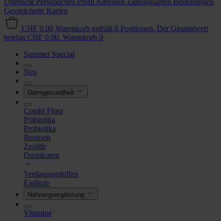
Übersicht
Persönliches Profil
Adressen
Zahlungsarten
Bestellungen
Gespeicherte Karten
CHF 0.00
Warenkorb enthält 0 Positionen. Der Gesamtwert
beträgt CHF 0.00.
Warenkorb
0
Summer Special
Neu
Darmgesundheit
Combi Flora
Präbiotika
Probiotika
Bentonit
Zeolith
Darmkuren
Verdauungshilfen
Einläufe
Nahrungsergänzung
Vitamine