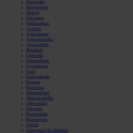
Quercetin
Resveratrol
Shilajit
Silymarin
Sulforaphan
Acerola
Artischocke
Ashwagandha
Astaxanthin
Brokkoli
Chlorella
Desmodium
Gerstengras
Hanf
Katzenkralle
Konjak
Kurkuma
Mariendistel
Mönchspfeffer
Olivenblatt
Oregano
Pinienrinde
Rosenwurz
Safran
Schwarzer Knoblauch