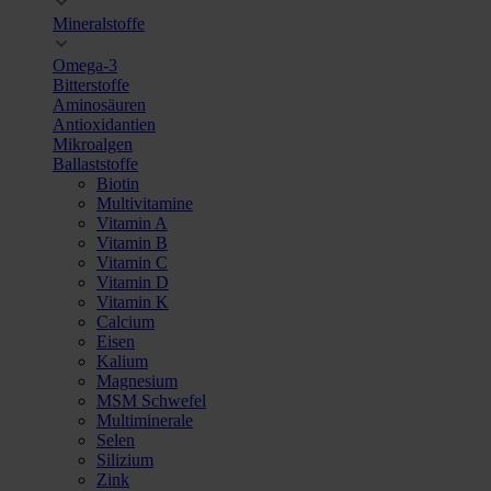
Mineralstoffe
Omega-3
Bitterstoffe
Aminosäuren
Antioxidantien
Mikroalgen
Ballaststoffe
Biotin
Multivitamine
Vitamin A
Vitamin B
Vitamin C
Vitamin D
Vitamin K
Calcium
Eisen
Kalium
Magnesium
MSM Schwefel
Multiminerale
Selen
Silizium
Zink