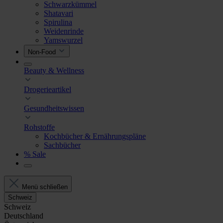
Schwarzkümmel
Shatavari
Spirulina
Weidenrinde
Yamswurzel
Non-Food
Beauty & Wellness
Drogerieartikel
Gesundheitswissen
Rohstoffe
Kochbücher & Ernährungspläne
Sachbücher
% Sale
Menü schließen
Schweiz
Schweiz
Deutschland