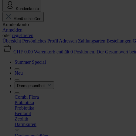
Kundenkonto
Menü schließen
Kundenkonto
Anmelden
oder
registrieren
Übersicht
Persönliches Profil
Adressen
Zahlungsarten
Bestellungen
G
CHF 0.00
Warenkorb enthält 0 Positionen. Der Gesamtwert be
Summer Special
Neu
Darmgesundheit
Combi Flora
Präbiotika
Probiotika
Bentonit
Zeolith
Darmkuren
Verdauungshilfen