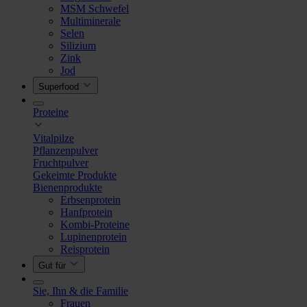
MSM Schwefel
Multiminerale
Selen
Silizium
Zink
Jod
Superfood
Proteine
Vitalpilze
Pflanzenpulver
Fruchtpulver
Gekeimte Produkte
Bienenprodukte
Erbsenprotein
Hanfprotein
Kombi-Proteine
Lupinenprotein
Reisprotein
Gut für
Sie, Ihn & die Familie
Frauen