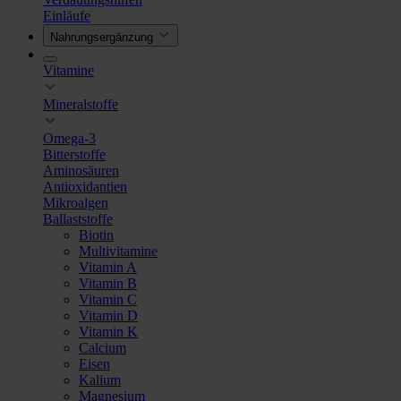
Einläufe
Nahrungsergänzung
Vitamine
Mineralstoffe
Omega-3
Bitterstoffe
Aminosäuren
Antioxidantien
Mikroalgen
Ballaststoffe
Biotin
Multivitamine
Vitamin A
Vitamin B
Vitamin C
Vitamin D
Vitamin K
Calcium
Eisen
Kalium
Magnesium