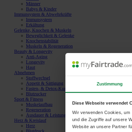
Männer
Babys & Kinder
Immunsystem & Abwehrkräfte
Immunsystem
Erkältung
Gelenke, Knochen & Muskeln
Beweglichkeit & Gelenke
Knochenstabilität
Muskeln & Regeneration
Beauty & Longevity
Anti-Aging
Longevity
Haut
Abnehmen
Stoffwechsel
Appetit & Sättigung
Zustimmung
Fasten- & Detox-Kuren
Blutzucker
Sport & Fitness
Diese Webseite verwendet 
Muskelaufbau
Regeneration
Wir verwenden Cookies, um I
Ausdauer & Leistungssteigerung
und die Zugriffe auf unsere 
Herz & Kreislauf
Herz
Website an unsere Partner fü
Blutdruck