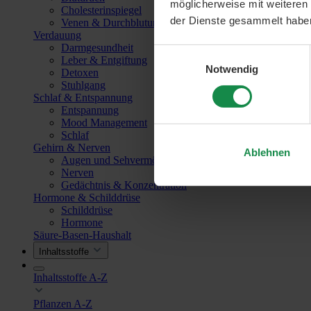
möglicherweise mit weiteren
Cholesterinspiegel
der Dienste gesammelt habe
Venen & Durchblutung
Verdauung
Darmgesundheit
Einwilligungsauswahl
Leber & Entgiftung
Notwendig
Detoxen
Stuhlgang
Schlaf & Entspannung
Entspannung
Mood Management
Schlaf
Gehirn & Nerven
Ablehnen
Augen und Sehvermögen
Nerven
Gedächtnis & Konzentration
Hormone & Schilddrüse
Schilddrüse
Hormone
Säure-Basen-Haushalt
Inhaltsstoffe
Inhaltsstoffe A-Z
Pflanzen A-Z