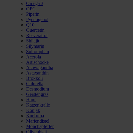
Omega 3
OPC
Piperin
Pycnogenol
Q10
Quercetin
Resveratrol
Shilajit
Silymarin
Sulforaphan
Acerola
Artischocke
Ashwagandha
Astaxanthin
Brokkoli
Chlorella
Desmodium
Gerstengras
Hanf
Katzenkralle
Konjak
Kurkuma
Mariendistel
Mönchspfeffer
Olivenblatt