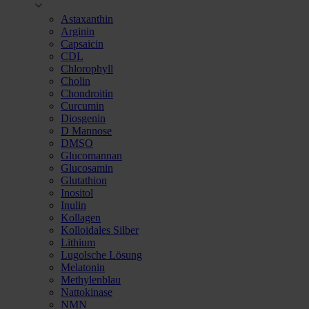
Astaxanthin
Arginin
Capsaicin
CDL
Chlorophyll
Cholin
Chondroitin
Curcumin
Diosgenin
D Mannose
DMSO
Glucomannan
Glucosamin
Glutathion
Inositol
Inulin
Kollagen
Kolloidales Silber
Lithium
Lugolsche Lösung
Melatonin
Methylenblau
Nattokinase
NMN